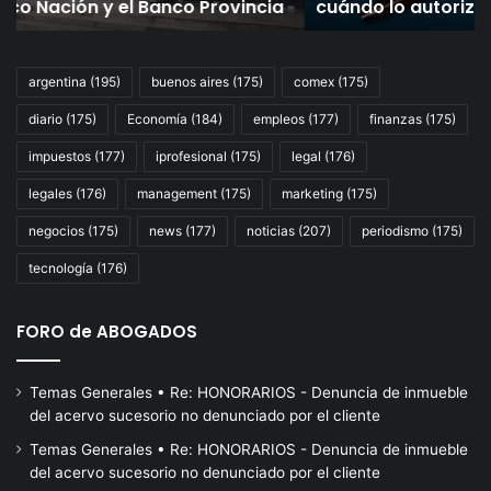
cuándo lo autoriza la Justicia y qué exige la ley
ley
3
en
20
pe
argentina
(195)
buenos aires
(175)
comex
(175)
re
diario
(175)
Economía
(184)
empleos
(177)
finanzas
(175)
el
cr
impuestos
(177)
iprofesional
(175)
legal
(176)
al
2,
legales
(176)
management
(175)
marketing
(175)
negocios
(175)
news
(177)
noticias
(207)
periodismo
(175)
tecnología
(176)
FORO de ABOGADOS
Temas Generales • Re: HONORARIOS - Denuncia de inmueble
del acervo sucesorio no denunciado por el cliente
Temas Generales • Re: HONORARIOS - Denuncia de inmueble
del acervo sucesorio no denunciado por el cliente