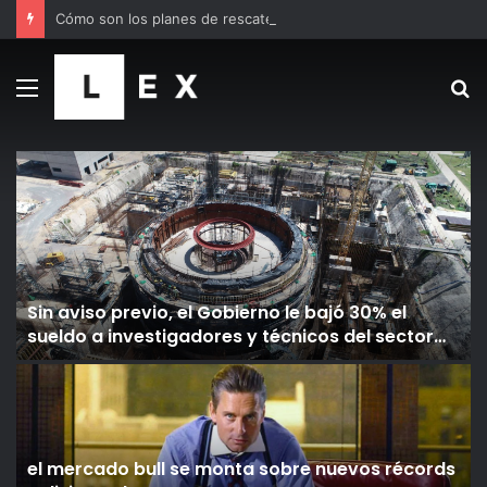
Cómo son los planes de rescate de familias morosas del Banco Nación y el Banco Provincia
Menú
B
p
Sin aviso previo, el Gobierno le bajó 30% el
sueldo a investigadores y técnicos del sector
nuclear por la parálisis del reactor CAREM
el mercado bull se monta sobre nuevos récords