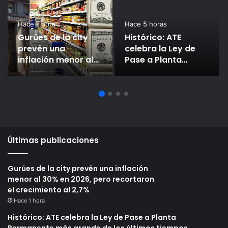
Hace 1 hora
Hace 5 horas
Gurúes de la city
Histórico: ATE
prevén una
celebra la Ley de
inflación menor al
Pase a Planta
30% en 2026, pero
Permanente más
recortaron el
grande de los
crecimiento al 2,7%
últimos tiempos
Últimas publicaciones
Gurúes de la city prevén una inflación
menor al 30% en 2026, pero recortaron
el crecimiento al 2,7%
Hace 1 hora
Histórico: ATE celebra la Ley de Pase a Planta