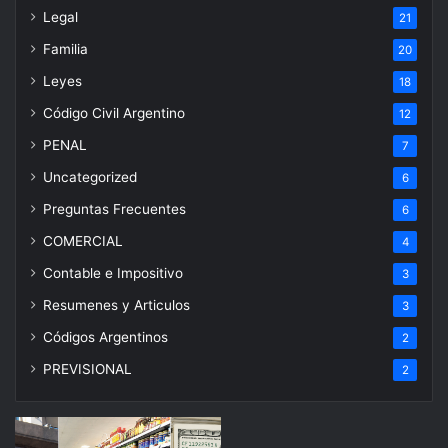
Legal
21
Familia
20
Leyes
18
Código Civil Argentino
12
PENAL
7
Uncategorized
6
Preguntas Frecuentes
6
COMERCIAL
4
Contable e Impositivo
3
Resumenes y Articulos
3
Códigos Argentinos
2
PREVISIONAL
2