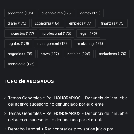
2026,
B
pero
de
argentina
(195)
buenos aires
(175)
comex
(175)
recortaron
24
diario
(175)
Economía
(184)
empleos
(177)
finanzas
(175)
el
tr
crecimiento
impuestos
(177)
iprofesional
(175)
legal
(176)
al
2,7%
legales
(176)
management
(175)
marketing
(175)
negocios
(175)
news
(177)
noticias
(208)
periodismo
(175)
tecnología
(176)
FORO de ABOGADOS
Temas Generales • Re: HONORARIOS - Denuncia de inmueble
del acervo sucesorio no denunciado por el cliente
Temas Generales • Re: HONORARIOS - Denuncia de inmueble
del acervo sucesorio no denunciado por el cliente
Derecho Laboral • Re: honorarios provisorios juicio por