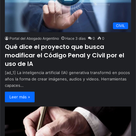
CIVIL
Portal del Abogado Argentino
Hace 3 días
0
0
Qué dice el proyecto que busca
modificar el Código Penal y Civil por el
uso de IA
[ad_1] La inteligencia artificial (IA) generativa transformó en pocos
años la forma de crear imágenes, audios y videos. Herramientas
capaces…
Leer más »