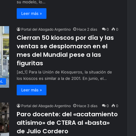
su modelo, lo…
Leer más »
Portal del Abogado Argentino
Hace 2 días
0
0
Cierran 50 kioscos por día y las
ventas se desplomaron en el
mes del Mundial pese a las
figuritas
[ad_1] Para la Unión de Kiosqueros, la situación de
los kioscos es similar a la de 2001. En junio, el…
AL
Leer más »
Portal del Abogado Argentino
Hace 3 días
0
0
Paro docente: del «acatamiento
altísimo» de CTERA al «basta»
de Julio Cordero