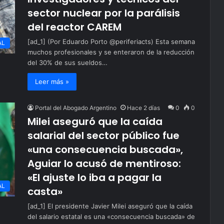
sector nuclear por la parálisis
del reactor CAREM
[ad_1] (Por Eduardo Porto @periferiacts) Esta semana
AL
muchos profesionales y se enteraron de la reducción
del 30% de sus sueldos…
Leer más »
Portal del Abogado Argentino
Hace 2 días
0
0
Milei aseguró que la caída
salarial del sector público fue
«una consecuencia buscada»,
Aguiar lo acusó de mentiroso:
«El ajuste lo iba a pagar la
AL
casta»
[ad_1] El presidente Javier Milei aseguró que la caída
del salario estatal es una «consecuencia buscada» de