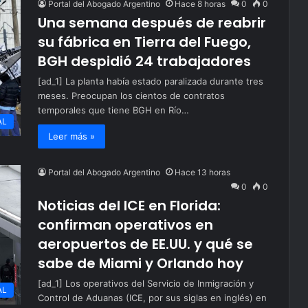
Portal del Abogado Argentino
Hace 8 horas
0
0
Una semana después de reabrir
su fábrica en Tierra del Fuego,
BGH despidió 24 trabajadores
[ad_1] La planta había estado paralizada durante tres
meses. Preocupan los cientos de contratos
temporales que tiene BGH en Río…
AL
Leer más »
Portal del Abogado Argentino
Hace 13 horas
0
0
Noticias del ICE en Florida:
confirman operativos en
aeropuertos de EE.UU. y qué se
sabe de Miami y Orlando hoy
[ad_1] Los operativos del Servicio de Inmigración y
AL
Control de Aduanas (ICE, por sus siglas en inglés) en