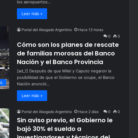
los aeropuertos…
Leer más »
Portal del Abogado Argentino
Hace 13 horas
0
0
Cómo son los planes de rescate
de familias morosas del Banco
Nación y el Banco Provincia
[ad_1] Después de que Milei y Caputo negaron la
posibilildad de que el Gobierno se ocupe, el Banco
AL
Nación anunció…
Leer más »
Portal del Abogado Argentino
Hace 2 días
0
0
Sin aviso previo, el Gobierno le
bajó 30% el sueldo a
investigadores y técnicos del