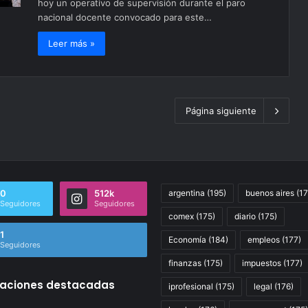
hoy un operativo de supervisión durante el paro
nacional docente convocado para este…
Leer más »
Página siguiente
0
512k
argentina
(195)
buenos aires
(17
Seguidores
Seguidores
comex
(175)
diario
(175)
1
Economía
(184)
empleos
(177)
Seguidores
finanzas
(175)
impuestos
(177)
caciones destacadas
iprofesional
(175)
legal
(176)