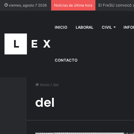
viernes, agosto 7 2026
Noticias de última hora
INICIO
LABORAL
CIVIL
INFO
CONTACTO
Inicio
/
del
del