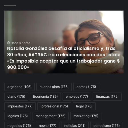
Natalia
Ma
González
y
desafía
de
al
de
oficialismo
em
y,
Hace 8 horas
co
Natalia González desafía al oficialismo y, tras
tras
Fe
80 años, AATRAC irá a elecciones con dos listas:
80
St
«Es imposible aceptar que un trabajador gane $
años,
po
900.000»
AATRAC
el
irá
gi
a
de
elecciones
Go
argentina
(196)
buenos aires
(175)
comex
(175)
con
en
diario
(175)
Economía
(185)
empleos
(177)
finanzas
(175)
dos
la
listas:
re
impuestos
(177)
iprofesional
(175)
legal
(176)
«Es
la
imposible
legales
(176)
management
(175)
marketing
(175)
aceptar
negocios
(175)
news
(177)
noticias
(211)
periodismo
(175)
que