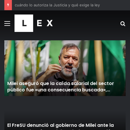
Gremios universitarios celebraron el fallo favorable de la Justicia que obliga al Gobierno a cumplir con la Ley de Financiamiento
Menú
B
p
Milei aseguró que la caída salarial del sector
público fue «una consecuencia buscada»,
Aguiar lo acusó de mentiroso: «El ajuste lo iba a
pagar la casta»
El FreSU denunció al gobierno de Milei ante la