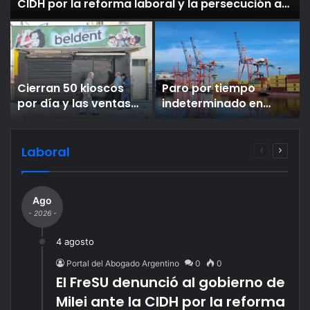
CIDH por la reforma laboral y la persecución a
dirigentes sindicales
Cierran 50 kioscos
Paro por tiempo
por día y las ventas
indeterminado en
se desplomaron en el
todos los puertos de
mes del Mundial pese
la Argentina: qué piden
a las figuritas
tanto gremios como
Laboral
Página
Página
empresas
anterior
siguien
Ago
- 2026 -
4 agosto
Portal del Abogado Argentino
0
0
El FreSU denunció al gobierno de
Milei ante la CIDH por la reforma