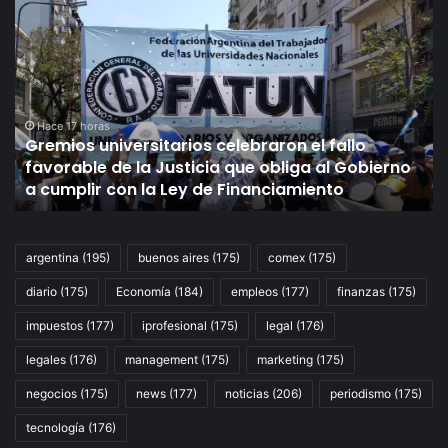
universitarios
el
celebraron
ha
el
qu
fallo
hi
favorable
Op
de
el
Hace 17 horas
Gremios universitarios celebraron el fallo
la
fu
favorable de la Justicia que obliga al Gobierno
Justicia
de
a cumplir con la Ley de Financiamiento
que
Bl
obliga
Ha
al
ad
Gobierno
so
argentina
(195)
buenos aires
(175)
comex
(175)
a
la
diario
(175)
Economía
(184)
empleos
(177)
finanzas
(175)
cumplir
em
con
de
impuestos
(177)
iprofesional
(175)
legal
(176)
la
IA
Ley
legales
(176)
management
(175)
marketing
(175)
de
negocios
(175)
news
(177)
noticias
(206)
periodismo
(175)
Financiamiento
tecnología
(176)