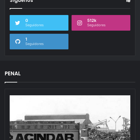
Síguenos
0
512k
Seguidores
Seguidores
1
Seguidores
PENAL