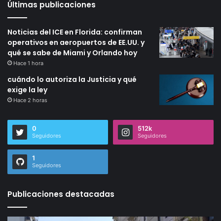
Últimas publicaciones
Noticias del ICE en Florida: confirman
operativos en aeropuertos de EE.UU. y
qué se sabe de Miami y Orlando hoy
Hace 1 hora
cuándo lo autoriza la Justicia y qué
exige la ley
Hace 2 horas
0
512k
Seguidores
Seguidores
1
Seguidores
Publicaciones destacadas
Gremios
tr