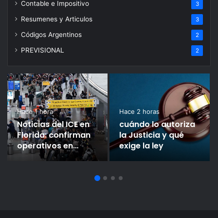
Contable e Impositivo
3
Resumenes y Articulos
3
Códigos Argentinos
2
PREVISIONAL
2
Hace 1 hora
Hace 2 horas
Noticias del ICE en
cuándo lo autoriza
Florida: confirman
la Justicia y qué
operativos en
exige la ley
aeropuertos de
EE.UU. y qué se sabe
de Miami y Orlando
hoy