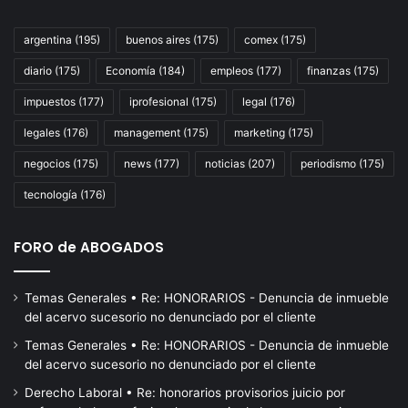
al
Go
argentina
(195)
buenos aires
(175)
comex
(175)
a
diario
(175)
Economía
(184)
empleos
(177)
finanzas
(175)
cu
co
impuestos
(177)
iprofesional
(175)
legal
(176)
la
Le
legales
(176)
management
(175)
marketing
(175)
de
negocios
(175)
news
(177)
noticias
(207)
periodismo
(175)
Fi
tecnología
(176)
FORO de ABOGADOS
Temas Generales • Re: HONORARIOS - Denuncia de inmueble
del acervo sucesorio no denunciado por el cliente
Temas Generales • Re: HONORARIOS - Denuncia de inmueble
del acervo sucesorio no denunciado por el cliente
Derecho Laboral • Re: honorarios provisorios juicio por