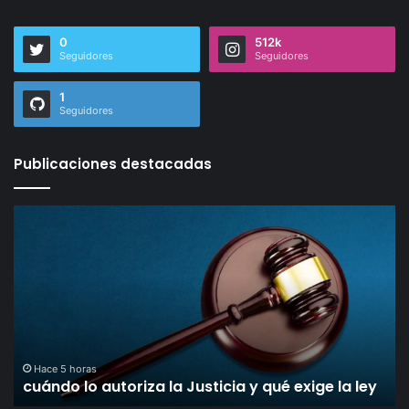
0
512k
Seguidores
Seguidores
1
Seguidores
Publicaciones destacadas
cuándo
Gr
lo
un
autoriza
ce
la
el
Justicia
fal
y
fa
qué
de
exige
la
la
Ju
Hace 5 horas
cuándo lo autoriza la Justicia y qué exige la ley
ley
qu
ob