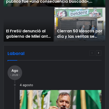
público fue «una consecuencia buscada»,
Aguiar lo acusó de mentiroso: «El ajuste lo iba a
pagar la casta»
El FreSU denunció al
Cierran 50 kioscos por
gobierno de Milei ante
día y las ventas se
la CIDH por la reforma
desplomaron en el
laboral y la
mes del Mundial pese
persecución a
a las figuritas
Laboral
Página
Página
dirigentes sindicales
anterior
siguien
Ago
- 2026 -
4 agosto