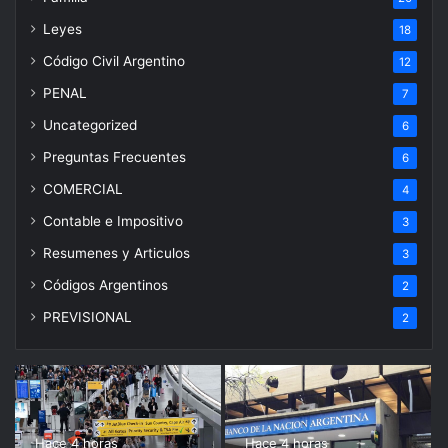
Leyes
18
Código Civil Argentino
12
PENAL
7
Uncategorized
6
Preguntas Frecuentes
6
COMERCIAL
4
Contable e Impositivo
3
Resumenes y Articulos
3
Códigos Argentinos
2
PREVISIONAL
2
Hace 4 horas
Hace 4 horas