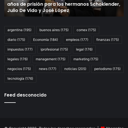
s
años de prisión para los hermanos Schoklender,
años
de
Julio De Vido y José López
de
pl
prisión
y
para
bu
los
re
argentina
(195)
buenos aires
(175)
comex
(175)
hermanos
un
diario
(175)
Economía
(184)
empleos
(177)
finanzas
(175)
Schoklender,
de
Julio
de
impuestos
(177)
iprofesional
(175)
legal
(176)
De
U
Vido
35
legales
(176)
management
(175)
marketing
(175)
y
mi
negocios
(175)
news
(177)
noticias
(205)
periodismo
(175)
José
López
tecnología
(176)
Feed desconocido