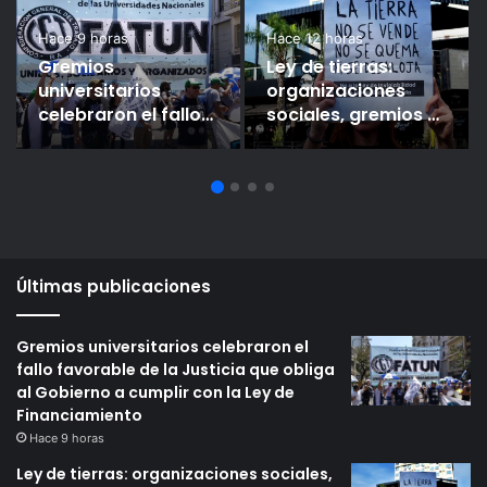
Hace 9 horas
Hace 12 horas
Gremios
Ley de tierras:
universitarios
organizaciones
celebraron el fallo
sociales, gremios y
favorable de la
famosos se suman
Justicia que obliga
a la marcha al
al Gobierno a
Congreso
cumplir con la Ley
de Financiamiento
Últimas publicaciones
Gremios universitarios celebraron el
fallo favorable de la Justicia que obliga
al Gobierno a cumplir con la Ley de
Financiamiento
Hace 9 horas
Ley de tierras: organizaciones sociales,