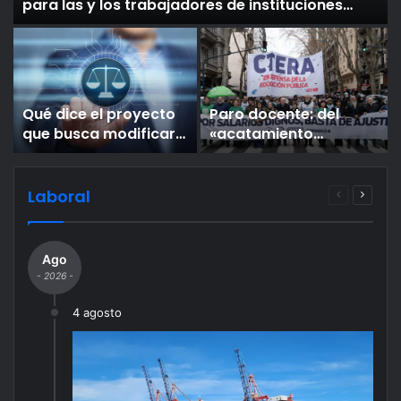
para las y los trabajadores de instituciones
educativas
Qué dice el proyecto
Paro docente: del
que busca modificar
«acatamiento
el Código Penal y Civil
altísimo» de CTERA al
por el uso de IA
«basta» de Julio
Cordero
Laboral
Página
Página
anterior
siguien
Ago
- 2026 -
4 agosto