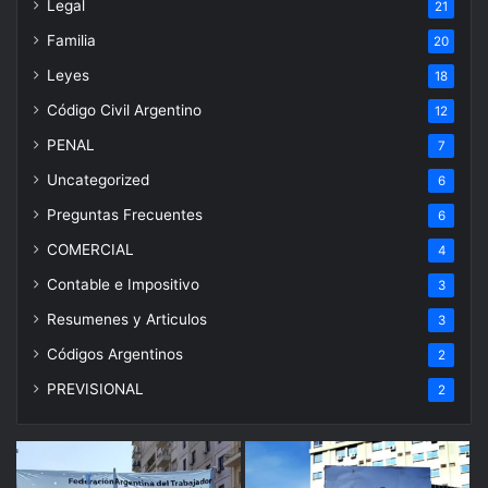
Legal
21
Familia
20
Leyes
18
Código Civil Argentino
12
PENAL
7
Uncategorized
6
Preguntas Frecuentes
6
COMERCIAL
4
Contable e Impositivo
3
Resumenes y Articulos
3
Códigos Argentinos
2
PREVISIONAL
2