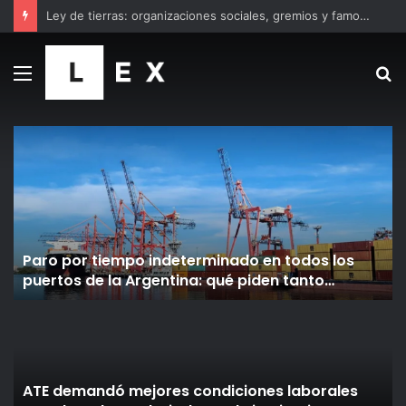
Juicio por Sueños Compartidos: la UIF pidió seis años de prisión para los hermanos Schoklender, Julio De Vido y José López
Menú
B
p
Paro por tiempo indeterminado en todos los
puertos de la Argentina: qué piden tanto
gremios como empresas
ATE demandó mejores condiciones laborales