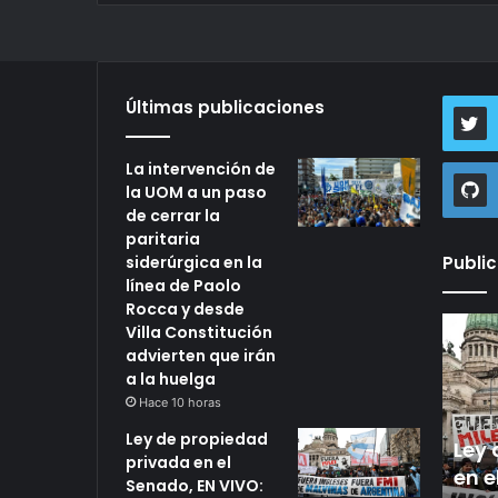
Últimas publicaciones
La intervención de
la UOM a un paso
de cerrar la
paritaria
siderúrgica en la
Publi
línea de Paolo
Rocca y desde
La
Ley
Villa Constitución
Hace 10 horas
intervención
de
advierten que irán
La intervención de la UOM
de
propied
a la huelga
a un paso de cerrar la
la
privada
Hace 10 horas
evamiento de
UOM
paritaria siderúrgica en la
en
Hace 
Ley de propiedad
a
el
e cada 10
línea de Paolo Rocca y
Ley 
privada en el
un
Senado,
creen que la
desde Villa Constitución
en e
Senado, EN VIVO:
paso
EN