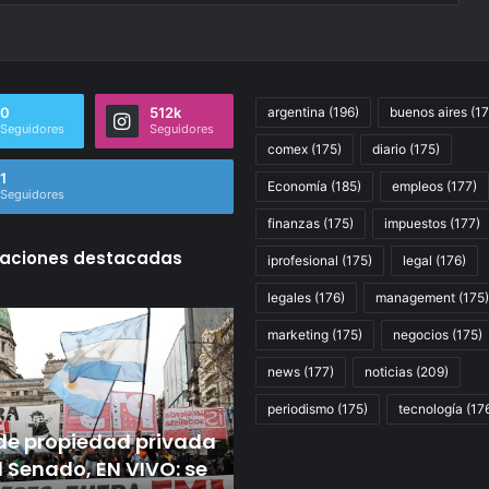
0
512k
argentina
(196)
buenos aires
(17
Seguidores
Seguidores
comex
(175)
diario
(175)
1
Economía
(185)
empleos
(177)
Seguidores
finanzas
(175)
impuestos
(177)
caciones destacadas
iprofesional
(175)
legal
(176)
legales
(176)
management
(175)
ATE
marketing
(175)
negocios
(175)
marchó
ad
al
news
(177)
noticias
(209)
Congreso
Hace 15 horas
contra
ATE marchó al Congres
periodismo
(175)
tecnología
(17
13 horas
la
de propiedad privada
contra la ley que
ley
l Senado, EN VIVO: se
profundiza la
que