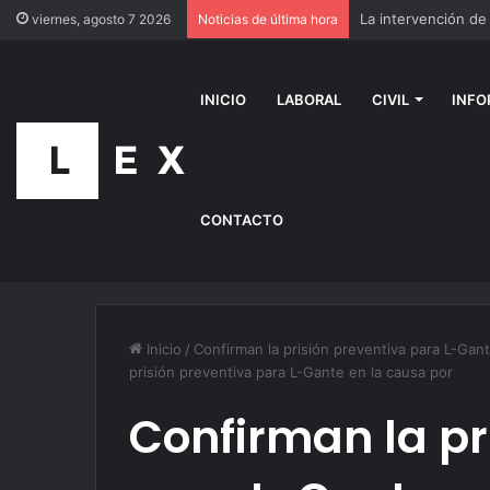
viernes, agosto 7 2026
Noticias de última hora
INICIO
LABORAL
CIVIL
INFO
CONTACTO
Inicio
/
Confirman la prisión preventiva para L-Gan
prisión preventiva para L-Gante en la causa por
Confirman la pr