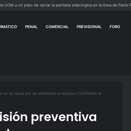
RMATICO
PENAL
COMERCIAL
PREVISIONAL
FORO
te en la causa por las amenazas a vecinos
/
Confirman la
isión preventiva