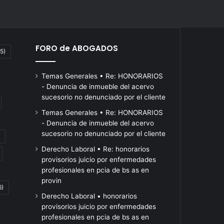
FORO de ABOGADOS
5)
Temas Generales • Re: HONORARIOS
- Denuncia de inmueble del acervo
sucesorio no denunciado por el cliente
Temas Generales • Re: HONORARIOS
- Denuncia de inmueble del acervo
sucesorio no denunciado por el cliente
El
Según
Derecho Laboral • Re: honorarios
Hace 16 horas
FreSU
un
provisorios juicio por enfermedades
El FreSU convocó a
convocó
relevamiento
profesionales en pcia de bs as en
profundizar la
a
de
Hace 18 horas
provin
o
6)
profundizar
movilización contra las
IDEA,
Según un rele
Derecho Laboral • honorarios
la
ocho
políticas de ajuste
IDEA, ocho de 
provisorios juicio por enfermedades
movilización
de
durante la marcha al
empresarios cr
profesionales en pcia de bs as en
contra
cada