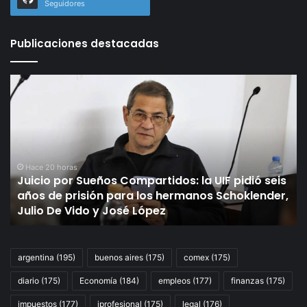
Seguidores
Publicaciones destacadas
Juicio
Gr
por
Tr
Sueños
Ar
Compartidos:
pr
la
su
UIF
cri
pidió
ex
Hace 20 horas
Juicio por Sueños Compartidos: la UIF pidió seis
seis
ci
s
años de prisión para los hermanos Schoklender,
años
de
Julio De Vido y José López
de
pl
prisión
y
para
bu
los
re
argentina
(195)
buenos aires
(175)
comex
(175)
hermanos
un
diario
(175)
Economía
(184)
empleos
(177)
finanzas
(175)
Schoklender,
de
Julio
de
impuestos
(177)
iprofesional
(175)
legal
(176)