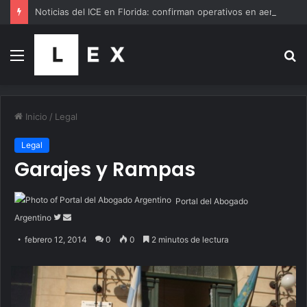
Noticias del ICE en Florida: confirman operativos en aeropuertos de EE.UU. y qué se sabe de Miami y Orlando hoy
Menú
B
p
Inicio
/
Legal
Legal
Garajes y Rampas
Portal del Abogado
Follow
Send
Argentino
on
an
febrero 12, 2014
0
0
2 minutos de lectura
Twitter
email