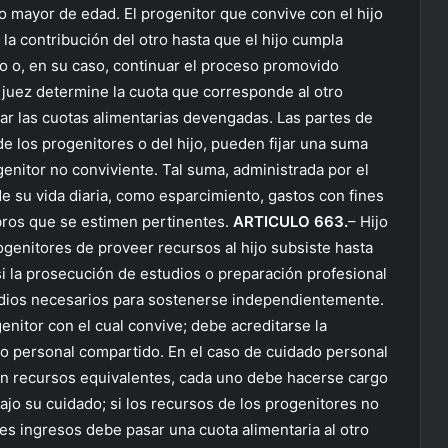
o mayor de edad. El progenitor que convive con el hijo
la contribución del otro hasta que el hijo cumpla
rio o, en su caso, continuar el proceso promovido
l juez determine la cuota que corresponde al otro
ar las cuotas alimentarias devengadas. Las partes de
e los progenitores o del hijo, pueden fijar una suma
genitor no conviviente. Tal suma, administrada por el
de su vida diaria, como esparcimiento, gastos con fines
ubros que se estimen pertinentes.
ARTICULO 663.
– Hijo
ogenitores de proveer recursos al hijo subsiste hasta
si la prosecución de estudios o preparación profesional
medios necesarios para sostenerse independientemente.
genitor con el cual convive; debe acreditarse la
 personal compartido. En el caso de cuidado personal
n recursos equivalentes, cada uno debe hacerse cargo
jo su cuidado; si los recursos de los progenitores no
s ingresos debe pasar una cuota alimentaria al otro