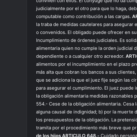
conviven con ellos. El cónyuge que no da cum
judicialmente por el otro para que lo haga, de
computable como contribución a las cargas.
A
la traba de medidas cautelares para asegurar el
o convenidos. El obligado puede ofrecer en sus
Incumplimiento de órdenes judiciales. Es soli
alimentaria quien no cumple la orden judicial 
dependiente o a cualquier otro acreedor.
ARTI
alimentos por el incumplimiento en el plazo pr
más alta que cobran los bancos a sus clientes,
que se adiciona la que el juez fije según las c
para asegurar el cumplimiento. El juez puede 
la obligación alimentaria medidas razonables p
554.- Cese de la obligación alimentaria. Cesa la
alguna causal de indignidad; b) por la muerte 
los presupuestos de la obligación. La pretens
tramita por el procedimiento más breve que pre
de los hijos
ARTICULO 648.-
Cuidado personal