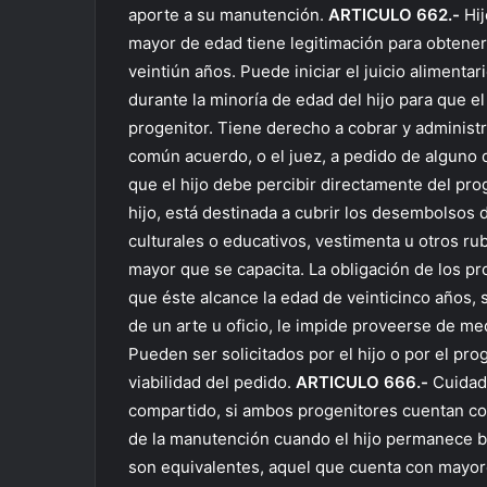
aporte a su manutención.
ARTICULO 662.-
Hij
mayor de edad tiene legitimación para obtener 
veintiún años. Puede iniciar el juicio alimenta
durante la minoría de edad del hijo para que e
progenitor. Tiene derecho a cobrar y administr
común acuerdo, o el juez, a pedido de alguno d
que el hijo debe percibir directamente del pro
hijo, está destinada a cubrir los desembolsos 
culturales o educativos, vestimenta u otros r
mayor que se capacita. La obligación de los pr
que éste alcance la edad de veinticinco años, 
de un arte u oficio, le impide proveerse de 
Pueden ser solicitados por el hijo o por el pro
viabilidad del pedido.
ARTICULO 666.-
Cuidado
compartido, si ambos progenitores cuentan co
de la manutención cuando el hijo permanece ba
son equivalentes, aquel que cuenta con mayore