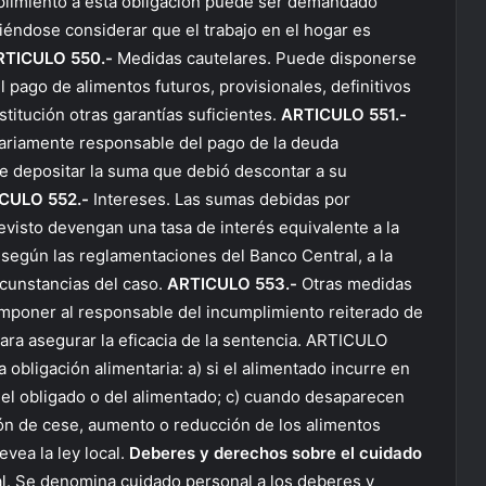
plimiento a esta obligación puede ser demandado
biéndose considerar que el trabajo en el hogar es
RTICULO 550.-
Medidas cautelares. Puede disponerse
 pago de alimentos futuros, provisionales, definitivos
titución otras garantías suficientes.
ARTICULO 551.-
dariamente responsable del pago de la deuda
de depositar la suma que debió descontar a su
CULO 552.-
Intereses. Las sumas debidas por
evisto devengan una tasa de interés equivalente a la
 según las reglamentaciones del Banco Central, a la
ircunstancias del caso.
ARTICULO 553.-
Otras medidas
imponer al responsable del incumplimiento reiterado de
ara asegurar la eficacia de la sentencia. ARTICULO
 obligación alimentaria: a) si el alimentado incurre en
del obligado o del alimentado; c) cuando desaparecen
ión de cese, aumento o reducción de los alimentos
vea la ley local.
Deberes y derechos sobre el cuidado
. Se denomina cuidado personal a los deberes y