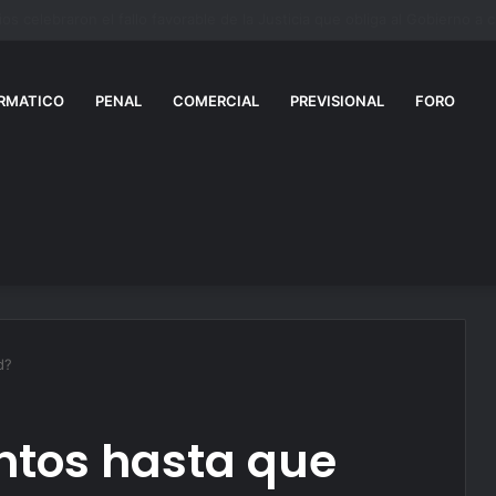
anizaciones sociales, gremios y famosos se suman a la marcha al Congr
RMATICO
PENAL
COMERCIAL
PREVISIONAL
FORO
d?
ntos hasta que