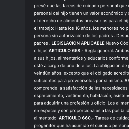
prevé que las tareas de cuidado personal que 
personal del hijo tienen un valor económico y
el derecho de alimentos provisorios para el hi
el trabajo: Hasta los 16 años, los menores no 
persona sin autorización de los padres . Desp
padres .
LEGISLACION APLICABLE
Nuevo Códig
e hijos
ARTICULO 658.-
Regla general. Ambos 
a sus hijos, alimentarlos y educarlos conforme
esté a cargo de uno de ellos. La obligación de 
veintiún años, excepto que el obligado acredi
suficientes para proveérselos por sí mismo.
A
comprende la satisfacción de las necesidades 
esparcimiento, vestimenta, habitación, asiste
para adquirir una profesión u oficio. Los alim
en especie y son proporcionales a las posibil
alimentado.
ARTICULO 660.-
Tareas de cuidado
progenitor que ha asumido el cuidado personal