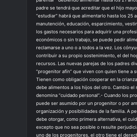
padre se tendrá que acreditar que el hijo mayo
“estudiar” habrá que alimentarlo hasta los 25 
manutención, educación, esparcimiento, vestim
los gastos necesarios para adquirir una profes
económicos o sin trabajo, se puede pedir alime
reclamarse a uno o a todos a la vez. Los cóny
contribuir a su propio sostenimiento, el del ho
recursos. Las nuevas parejas de los padres di
“progenitor afín” que viven con quien tiene a 
Tienen como obligación cooperar en la crianza 
debe alimentos a los hijos del otro. Cambio el 
denomina “cuidado personal“.- Cuando los prog
puede ser asumido por un progenitor o por amb
organización y posibilidades de la familia. A p
debe otorgar, como primera alternativa, el cuid
excepto que no sea posible o resulte perjudicia
uno de los progenitores, el otro tiene el derec