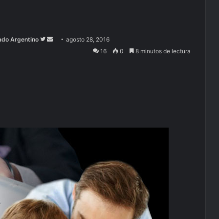
Follow
Send
ado Argentino
agosto 28, 2016
on
an
16
0
8 minutos de lectura
Twitter
email