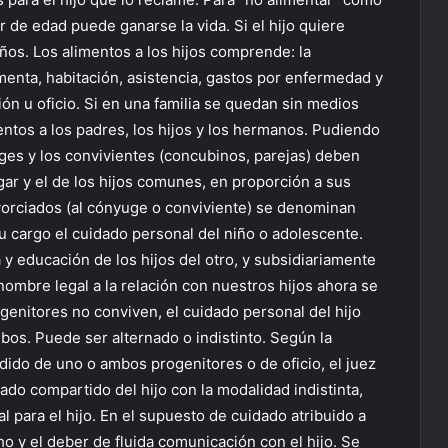
r de edad puede ganarse la vida. Si el hijo quiere
años. Los alimentos a los hijos comprende: la
enta, habitación, asistencia, gastos por enfermedad y
ión u oficio. Si en una familia se quedan sin medios
ntos a los padres, los hijos y los hermanos. Pudiendo
uges y los convivientes (concubinos, parejas) deben
gar y el de los hijos comunes, en proporción a sus
vorciados (al cónyuge o conviviente) se denominan
su cargo el cuidado personal del niño o adolescente.
y educación de los hijos del otro, y subsidiariamente
nombre legal a la relación con nuestros hijos ahora se
enitores no conviven, el cuidado personal del hijo
os. Puede ser alternado o indistinto. Según la
edido de uno o ambos progenitores o de oficio, el juez
ado compartido del hijo con la modalidad indistinta,
l para el hijo. En el supuesto de cuidado atribuido a
ho y el deber de fluida comunicación con el hijo. Se