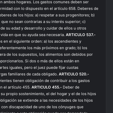
a en ambos hogares. Los gastos comunes deben ser
rmidad con lo dispuesto en el artículo 658. Deberes de
eres de los hijos: a) respetar a sus progenitores; b)
 que no sean contrarias a su interés superior; c)
de su edad y desarrollo y cuidar de ellos u otros
a vida en que su ayuda sea necesaria.
ARTICULO 537.-
 en el siguiente orden: a) los ascendientes y
referentemente los más próximos en grado; b) los
iera de los supuestos, los alimentos son debidos por
porcionarlos. Si dos o más de ellos están en
rtes iguales, pero el juez puede fijar cuotas
argas familiares de cada obligado.
ARTICULO 520.-
ientes tienen obligación de contribuir a los gastos
n el artículo 455.
ARTICULO 455.-
Deber de
su propio sostenimiento, el del hogar y el de los hijos
bligación se extiende a las necesidades de los hijos
o con discapacidad de uno de los cónyuges que