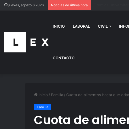
Ley de tierras: org
jueves, agosto 6 2026
Noticias de última hora
INICIO
LABORAL
CIVIL
INFO
CONTACTO
Inicio
/
Familia
/
Cuota de alimentos hasta que eda
Familia
Cuota de alime