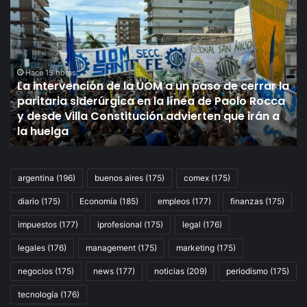
Ley
de
propiedad
privada
en
el
ción de la UOM a un paso de cerrar la
Senado,
derúrgica en la línea de Paolo Rocca
EN
Hace 18 horas
a Constitución advierten que irán a
Ley de propieda
VIVO:
se debate el pr
se
debate
el
proyecto
argentina
(196)
buenos aires
(175)
comex
(175)
de
diario
(175)
Economía
(185)
empleos
(177)
finanzas
(175)
Milei,
minuto
impuestos
(177)
iprofesional
(175)
legal
(176)
a
minuto
legales
(176)
management
(175)
marketing
(175)
negocios
(175)
news
(177)
noticias
(209)
periodismo
(175)
tecnología
(176)