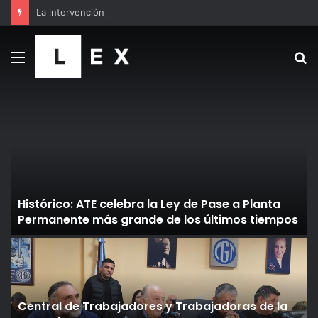
La intervención de la UOM a un paso de cerrar la paritaria siderúrgica en la línea de Paolo Rocca y desde Villa Constitución advierten que irán a la huelga
Menú
B
p
s
Histórico: ATE celebra la Ley de Pase a Planta
Permanente más grande de los últimos tiempos
Central de Trabajadores y Trabajadoras de la