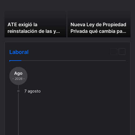
ATE exigió la
Nueva Ley de Propiedad
reinstalación de las y
Privada qué cambia para
los despidos en la
alquileres y cómo serán
Comisión
desalojos exprés
Administradora para el
Laboral
Página
Página
Fondo Especial de Salto
anterior
siguien
Grande
Ago
- 2026 -
7 agosto