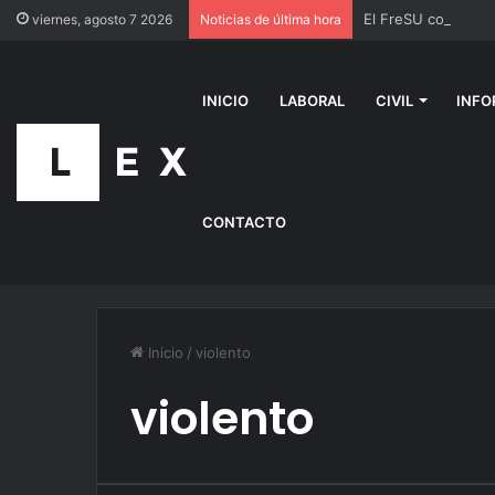
viernes, agosto 7 2026
Noticias de última hora
INICIO
LABORAL
CIVIL
INFO
CONTACTO
Inicio
/
violento
violento