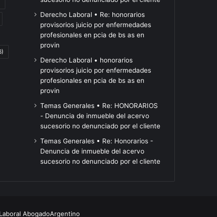
Gurúes
Una
Derecho Laboral • Re: honorarios
de
semana
provisorios juicio por enfermedades
la
después
profesionales en pcia de bs as en
city
de
Hace 12 horas
provin
 de
6)
prevén
Gurúes de la city prevén
reabrir
Hace 13 horas
Derecho Laboral • honorarios
una
su
una inflación menor al
Una semana d
provisorios juicio por enfermedades
inflación
fábrica
la
30% en 2026, pero
reabrir su fábri
profesionales en pcia de bs as en
menor
en
recortaron el crecimiento
del Fuego, BGH
provin
al
Tierra
al 2,7%
24 trabajadore
30%
del
Temas Generales • Re: HONORARIOS
en
Fuego,
- Denuncia de inmueble del acervo
2026,
BGH
sucesorio no denunciado por el cliente
pero
despidió
Temas Generales • Re: Honorarios -
recortaron
24
Denuncia de inmueble del acervo
el
trabajadores
sucesorio no denunciado por el cliente
crecimiento
al
2,7%
 Laboral
AbogadoArgentino