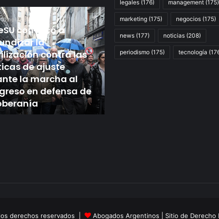
legales
(176)
management
(175)
Según
marketing
(175)
negocios
(175)
10 horas
un
reSU convocó a
ó
relevamiento
news
(177)
noticias
(208)
undizar la
de
Hace 12 horas
izar
lización contra las
IDEA,
Según un relevamiento
periodismo
(175)
tecnología
(17
ocho
ticas de ajuste
IDEA, ocho de cada 10
ción
de
nte la marcha al
empresarios creen que 
cada
greso en defensa de
economía mejorará en
10
oberanía
2027
empresarios
creen
que
la
economía
mejorará
en
so
2027
 los derechos reservados |
Abogados Argentinos
| Sitio de Derecho