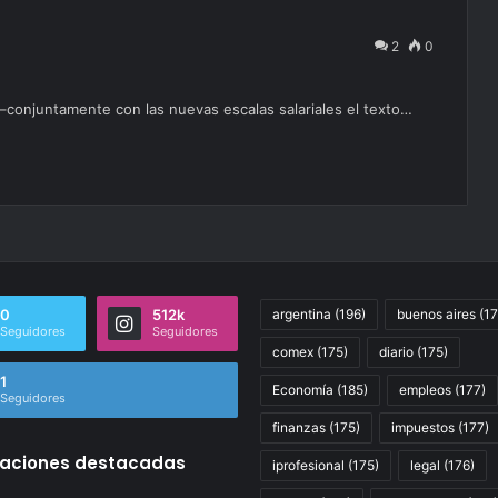
2
0
al –conjuntamente con las nuevas escalas salariales el texto…
0
512k
argentina
(196)
buenos aires
(17
Seguidores
Seguidores
comex
(175)
diario
(175)
1
Economía
(185)
empleos
(177)
Seguidores
finanzas
(175)
impuestos
(177)
caciones destacadas
iprofesional
(175)
legal
(176)