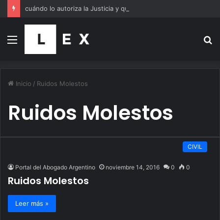
cuándo lo autoriza la Justicia y qué exige la ley
Menú
B
p
Inicio
/
Ruidos Molestos
Ruidos Molestos
CIVIL
Portal del Abogado Argentino
noviembre 14, 2016
0
0
Ruidos Molestos
Leer más »