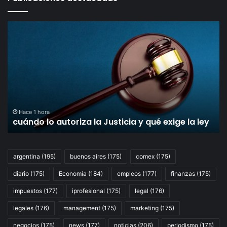
cuándo
Gr
lo
un
autoriza
ce
la
el
Justicia
fal
y
fa
qué
de
exige
la
la
Ju
Hace 1 hora
cuándo lo autoriza la Justicia y qué exige la ley
ley
qu
ob
al
Go
argentina
(195)
buenos aires
(175)
comex
(175)
a
diario
(175)
Economía
(184)
empleos
(177)
finanzas
(175)
cu
co
impuestos
(177)
iprofesional
(175)
legal
(176)
la
Le
legales
(176)
management
(175)
marketing
(175)
de
negocios
(175)
news
(177)
noticias
(206)
periodismo
(175)