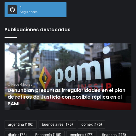
1
Seguidores
Publicaciones destacadas
Denuncian
La
presuntas
in
irregularidades
de
en
la
el
U
plan
a
de
un
Hace 4 horas
Denuncian presuntas irregularidades en el plan
retiros
pa
de retiros de Justicia con posible réplica en el
de
de
PAMI
Justicia
ce
con
la
posible
pa
réplica
si
argentina
(196)
buenos aires
(175)
comex
(175)
en
en
diario
(175)
Economía
(185)
empleos
(177)
finanzas
(175)
el
la