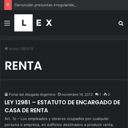
Denuncian presuntas irregularidades en el plan de retiros de Justicia con posible réplica en el PAMI
Menú
B
p
Inicio
/
RENTA
RENTA
Portal del Abogado Argentino
noviembre 16, 2013
1
0
LEY 12981 – ESTATUTO DE ENCARGADO DE
CASA DE RENTA
Art. 1o – Los empleados y obreros ocupados por cualquier
persona o empresa, en edificios destinados a producir renta,