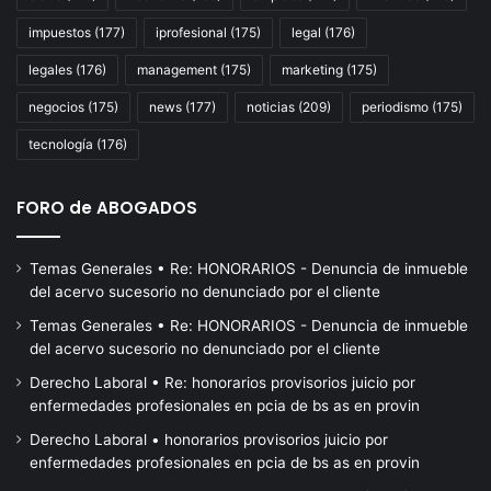
PAMI
lí
impuestos
(177)
iprofesional
(175)
legal
(176)
de
Pa
legales
(176)
management
(175)
marketing
(175)
Ro
negocios
(175)
news
(177)
noticias
(209)
periodismo
(175)
y
de
tecnología
(176)
Vil
Co
FORO de ABOGADOS
ad
qu
ir
Temas Generales • Re: HONORARIOS - Denuncia de inmueble
a
del acervo sucesorio no denunciado por el cliente
la
hu
Temas Generales • Re: HONORARIOS - Denuncia de inmueble
del acervo sucesorio no denunciado por el cliente
Derecho Laboral • Re: honorarios provisorios juicio por
enfermedades profesionales en pcia de bs as en provin
Derecho Laboral • honorarios provisorios juicio por
enfermedades profesionales en pcia de bs as en provin