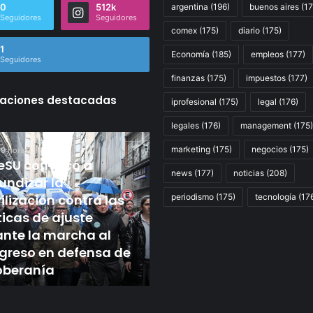
0
512k
argentina
(196)
buenos aires
(17
Seguidores
Seguidores
comex
(175)
diario
(175)
1
Economía
(185)
empleos
(177)
Seguidores
finanzas
(175)
impuestos
(177)
caciones destacadas
iprofesional
(175)
legal
(176)
legales
(176)
management
(175)
Según
marketing
(175)
negocios
(175)
 9 horas
un
reSU convocó a
ó
relevamiento
news
(177)
noticias
(208)
undizar la
de
Hace 10 horas
izar
lización contra las
IDEA,
Según un relevamiento
periodismo
(175)
tecnología
(17
ocho
ticas de ajuste
IDEA, ocho de cada 10
ción
de
nte la marcha al
empresarios creen que 
cada
greso en defensa de
economía mejorará en
10
oberanía
2027
empresarios
creen
que