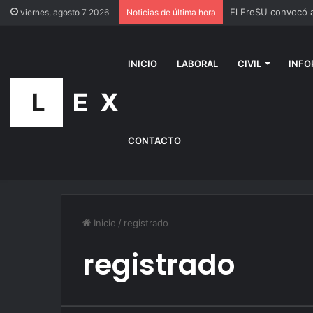
viernes, agosto 7 2026
Noticias de última hora
INICIO
LABORAL
CIVIL
INFO
CONTACTO
Inicio
/
registrado
registrado