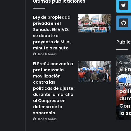
Últimas publicaciones
Ley de propiedad
privada en el
Senado, EN VIVO:
se debate el
proyecto de Milei,
Publi
minuto a minuto
Hace 6 horas
Ley
El
El FreSU convocó a
Hace
de
FreSU
El F
profundizar la
propiedad
convoc
prof
movilización
privada
a
contra las
en
profund
movi
Hace 6 horas
políticas de ajuste
el
la
después de
Ley de propiedad privada
polí
durante la marcha
Senado,
moviliza
rica en Tierra
en el Senado, EN VIVO: se
dura
al Congreso en
EN
contra
GH despidió
debate el proyecto de
Con
defensa de la
VIVO:
las
res
Milei, minuto a minuto
la s
soberanía
se
políticas
Hace 9 horas
debate
de
el
ajuste