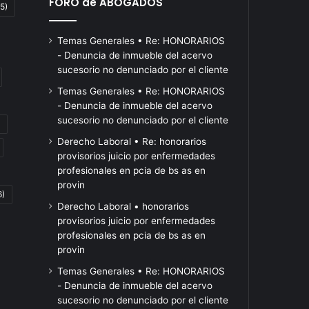
FORO de ABOGADOS
5)
Temas Generales • Re: HONORARIOS
- Denuncia de inmueble del acervo
sucesorio no denunciado por el cliente
Temas Generales • Re: HONORARIOS
- Denuncia de inmueble del acervo
sucesorio no denunciado por el cliente
Gurúes
Una
Derecho Laboral • Re: honorarios
de
semana
provisorios juicio por enfermedades
la
después
profesionales en pcia de bs as en
city
de
Hace 11 horas
provin
 de
6)
prevén
Gurúes de la city prevén
reabrir
Hace 11 horas
Derecho Laboral • honorarios
una
su
una inflación menor al
Una semana d
provisorios juicio por enfermedades
inflación
fábrica
la
30% en 2026, pero
reabrir su fábri
profesionales en pcia de bs as en
menor
en
recortaron el crecimiento
del Fuego, BGH
provin
al
Tierra
al 2,7%
24 trabajadore
30%
del
Temas Generales • Re: HONORARIOS
en
Fuego,
- Denuncia de inmueble del acervo
2026,
BGH
sucesorio no denunciado por el cliente