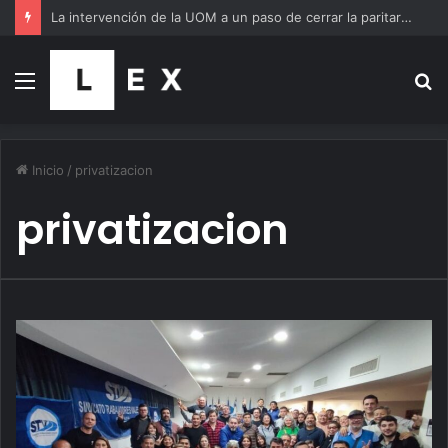
La intervención de la UOM a un paso de cerrar la paritaria siderúrgica en la línea de Paolo Rocca y desde Villa Constitución advierten que irán a la huelga
Menú
B
p
Inicio
/
privatizacion
privatizacion