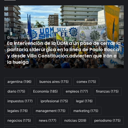
La
Le
intervención
de
de
pr
la
pr
UOM
en
a
Hace 11 horas
el
La intervención de la UOM a un paso de cerrar la
un
Se
paritaria siderúrgica en la línea de Paolo Rocca
paso
E
y desde Villa Constitución advierten que irán a
de
VI
la huelga
cerrar
se
la
de
paritaria
el
siderúrgica
pr
argentina
(196)
buenos aires
(175)
comex
(175)
en
de
diario
(175)
Economía
(185)
empleos
(177)
finanzas
(175)
la
Mi
línea
mi
impuestos
(177)
iprofesional
(175)
legal
(176)
de
a
Paolo
mi
legales
(176)
management
(175)
marketing
(175)
Rocca
negocios
(175)
news
(177)
noticias
(209)
periodismo
(175)
y
desde