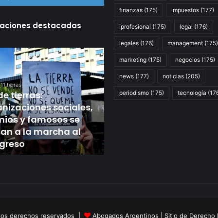
finanzas
(175)
impuestos
(177)
caciones destacadas
iprofesional
(175)
legal
(176)
legales
(176)
management
(175)
Juicio
marketing
(175)
negocios
(175)
por
Sueños
Hace 13 horas
news
(177)
noticias
(205)
Juicio por Sueños
aciones
Compartidos:
11 horas
,
de tierras:
la
Compartidos: la UIF pid
periodismo
(175)
tecnología
(17
UIF
nizaciones sociales,
seis años de prisión par
pidió
mios y famosos se
los hermanos
s
seis
an a la marcha al
Schoklender, Julio De V
años
greso
y José López
de
prisión
para
los
hermanos
so
Schoklender,
Julio
 los derechos reservados |
Abogados Argentinos
De
| Sitio de Derecho