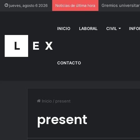
jueves, agosto 6 2026
Noticias de última hora
INICIO
LABORAL
CIVIL
INFO
CONTACTO
Inicio
/
present
present