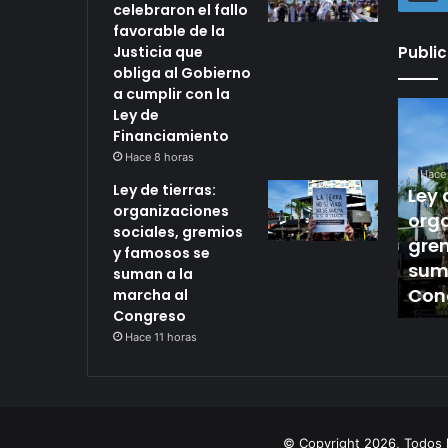
celebraron el fallo
favorable de la
Justicia que
Publi
obliga al Gobierno
a cumplir con la
Gremios
Ley
Ley de
universitarios
de
Financiamiento
celebraron
tierras:
Hace 8 horas
Hace 8 horas
io, el
Gremios universitarios
el
organiz
Hace 
Ley de tierras:
ajó 30% el
fallo
celebraron el fallo
sociales
Ley 
organizaciones
favorable
gremios
estigadores y
favorable de la Justicia
orga
sociales, gremios
de
y
sector
que obliga al Gobierno a
gre
y famosos se
la
famoso
 parálisis del
cumplir con la Ley de
sum
suman a la
Justicia
se
EM
Financiamiento
Con
marcha al
que
suman
Congreso
obliga
a
Hace 11 horas
al
la
Gobierno
marcha
a
al
cumplir
Congre
con
la
© Copyright 2026, Todos