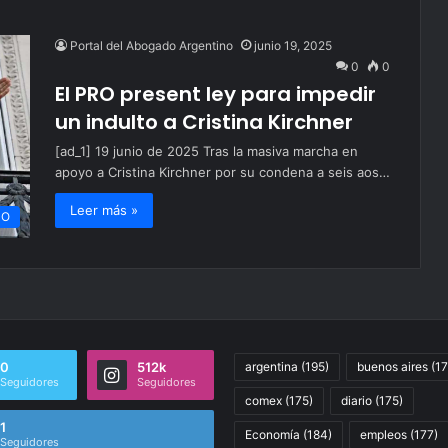
Portal del Abogado Argentino
junio 19, 2025
0
0
El PRO present ley para impedir
un indulto a Cristina Kirchner
[ad_1] 19 junio de 2025 Tras la masiva marcha en
apoyo a Cristina Kirchner por su condena a seis aos…
Leer más »
CO
0
512k
argentina
(195)
buenos aires
(17
Seguidores
Seguidores
comex
(175)
diario
(175)
1
Economía
(184)
empleos
(177)
Seguidores