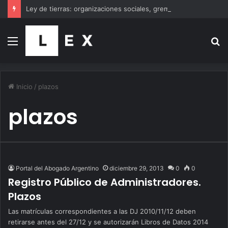
Ley de tierras: organizaciones sociales, gremios y famosos se suman a la marcha al Congreso
Menú
B
p
Inicio
/
plazos
plazos
Portal del Abogado Argentino
diciembre 29, 2013
0
0
Registro Público de Administradores.
Plazos
Las matrículas correspondientes a las DJ 2010/11/12 deben
retirarse antes del 27/12 y se autorizarán Libros de Datos 2014