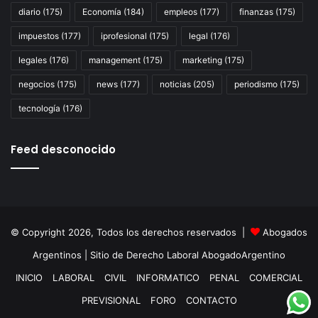
diario
(175)
Economía
(184)
empleos
(177)
finanzas
(175)
Congreso
Sc
Ju
impuestos
(177)
iprofesional
(175)
legal
(176)
D
Vi
legales
(176)
management
(175)
marketing
(175)
y
negocios
(175)
news
(177)
noticias
(205)
periodismo
(175)
Jo
Ló
tecnología
(176)
Feed desconocido
© Copyright 2026, Todos los derechos reservados |
Abogados
Argentinos
| Sitio de Derecho Laboral
AbogadoArgentino
INICIO
LABORAL
CIVIL
INFORMATICO
PENAL
COMERCIAL
PREVISIONAL
FORO
CONTACTO