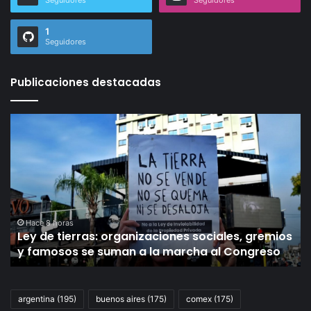
Seguidores
Seguidores
1
Seguidores
Publicaciones destacadas
Ley
Ju
de
po
tierras:
Su
organizaciones
Co
sociales,
la
gremios
UI
y
pi
famosos
se
Hace 8 horas
Ley de tierras: organizaciones sociales, gremios
se
añ
y famosos se suman a la marcha al Congreso
suman
de
a
pr
la
pa
marcha
lo
argentina
(195)
buenos aires
(175)
comex
(175)
al
he