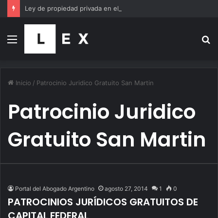
Ley de propiedad privada en el Senado, EN VIVO: se debate el proyecto de Milei, minuto a minuto
Menú
B
p
Inicio
/
Patrocinio Juridico Gratuito San Martin
Patrocinio Juridico
Gratuito San Martin
Portal del Abogado Argentino
agosto 27, 2014
1
0
PATROCINIOS JURÍDICOS GRATUITOS DE
CAPITAL FEDERAL