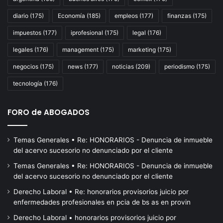
de
ti
diario
(175)
Economía
(185)
empleos
(177)
finanzas
(175)
Milei,
minuto
impuestos
(177)
iprofesional
(175)
legal
(176)
a
minuto
legales
(176)
management
(175)
marketing
(175)
negocios
(175)
news
(177)
noticias
(209)
periodismo
(175)
tecnología
(176)
FORO de ABOGADOS
Temas Generales • Re: HONORARIOS - Denuncia de inmueble
del acervo sucesorio no denunciado por el cliente
Temas Generales • Re: HONORARIOS - Denuncia de inmueble
del acervo sucesorio no denunciado por el cliente
Derecho Laboral • Re: honorarios provisorios juicio por
enfermedades profesionales en pcia de bs as en provin
Derecho Laboral • honorarios provisorios juicio por