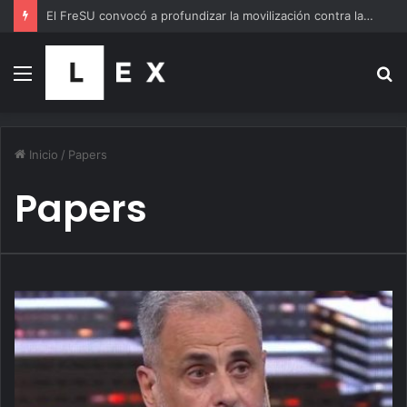
El FreSU convocó a profundizar la movilización contra las políticas de ajuste durante la marcha al Congreso en defensa de la soberanía
Menú
B
p
Inicio
/
Papers
Papers