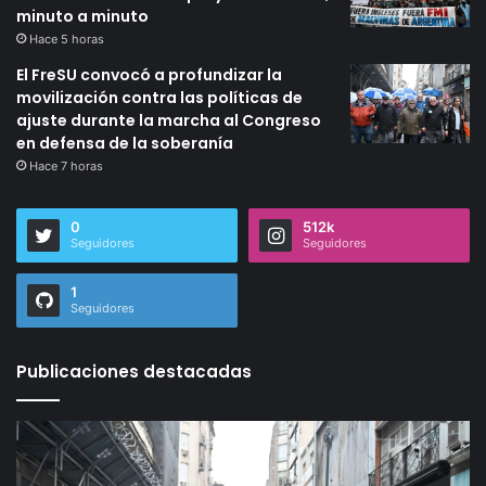
minuto a minuto
Hace 5 horas
El FreSU convocó a profundizar la
movilización contra las políticas de
ajuste durante la marcha al Congreso
en defensa de la soberanía
Hace 7 horas
0
512k
Seguidores
Seguidores
1
Seguidores
Publicaciones destacadas
Según
un
relevamiento