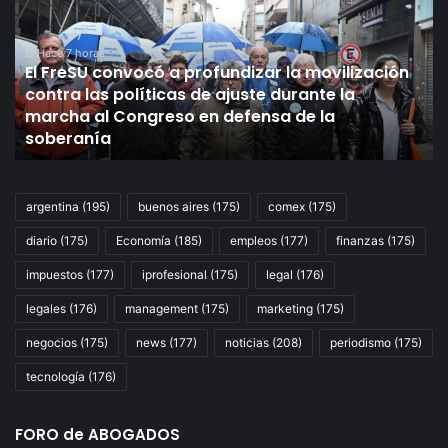
de
IDEA,
ocho
ó a profundizar la movilización
de
Hace 9 horas
icas de ajuste durante la
Según un relevamie
cada
reso en defensa de la
empresarios creen
10
en 2027
empresarios
creen
que
la
argentina
(195)
buenos aires
(175)
comex
(175)
economía
diario
(175)
Economía
(185)
empleos
(177)
finanzas
(175)
mejorará
en
impuestos
(177)
iprofesional
(175)
legal
(176)
2027
legales
(176)
management
(175)
marketing
(175)
negocios
(175)
news
(177)
noticias
(208)
periodismo
(175)
tecnología
(176)
FORO de ABOGADOS