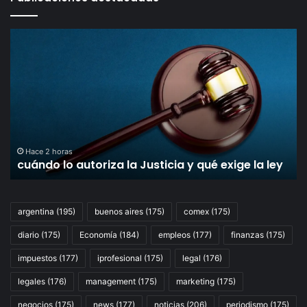
cuándo
Gr
lo
un
autoriza
ce
la
el
Justicia
fal
y
fa
qué
de
exige
la
la
Ju
Hace 2 horas
cuándo lo autoriza la Justicia y qué exige la ley
ley
qu
ob
al
Go
argentina
(195)
buenos aires
(175)
comex
(175)
a
diario
(175)
Economía
(184)
empleos
(177)
finanzas
(175)
cu
co
impuestos
(177)
iprofesional
(175)
legal
(176)
la
Le
legales
(176)
management
(175)
marketing
(175)
de
negocios
(175)
news
(177)
noticias
(206)
periodismo
(175)