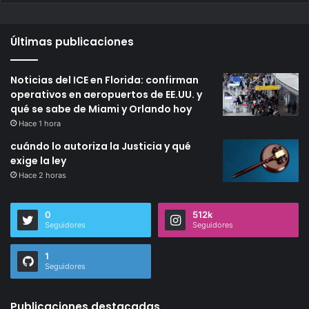
Últimas publicaciones
Noticias del ICE en Florida: confirman
operativos en aeropuertos de EE.UU. y
qué se sabe de Miami y Orlando hoy
Hace 1 hora
cuándo lo autoriza la Justicia y qué
exige la ley
Hace 2 horas
0
512k
Seguidores
Seguidores
1
Seguidores
Publicaciones destacadas