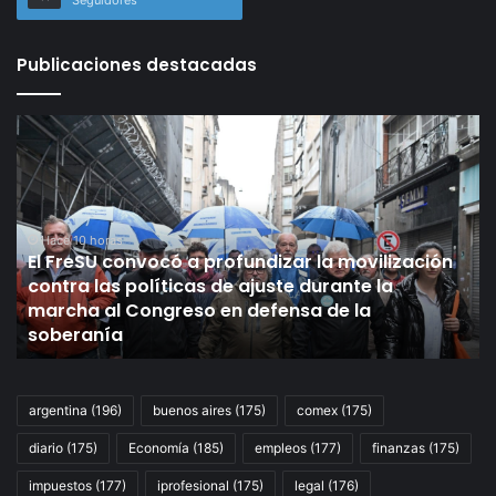
Publicaciones destacadas
El
Se
FreSU
un
convocó
re
a
de
profundizar
ID
la
Hace 10 horas
oc
El FreSU convocó a profundizar la movilización
movilización
de
contra las políticas de ajuste durante la
contra
ca
:
marcha al Congreso en defensa de la
las
10
soberanía
políticas
em
de
cr
ajuste
qu
durante
la
argentina
(196)
buenos aires
(175)
comex
(175)
la
ec
diario
(175)
Economía
(185)
empleos
(177)
finanzas
(175)
marcha
me
al
en
impuestos
(177)
iprofesional
(175)
legal
(176)