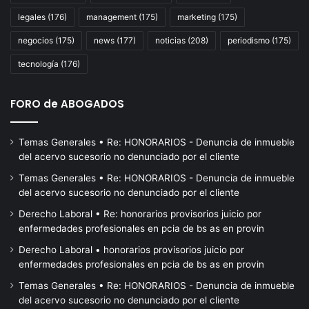
Congreso
20
en
legales
(176)
management
(175)
marketing
(175)
defensa
negocios
(175)
news
(177)
noticias
(208)
periodismo
(175)
de
la
tecnología
(176)
soberanía
FORO de ABOGADOS
Temas Generales • Re: HONORARIOS - Denuncia de inmueble
del acervo sucesorio no denunciado por el cliente
Temas Generales • Re: HONORARIOS - Denuncia de inmueble
del acervo sucesorio no denunciado por el cliente
Derecho Laboral • Re: honorarios provisorios juicio por
enfermedades profesionales en pcia de bs as en provin
Derecho Laboral • honorarios provisorios juicio por
enfermedades profesionales en pcia de bs as en provin
Temas Generales • Re: HONORARIOS - Denuncia de inmueble
del acervo sucesorio no denunciado por el cliente