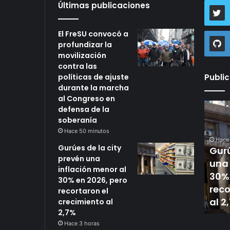
Últimas publicaciones
El FreSU convocó a
profundizar la
movilización
contra las
políticas de ajuste
Publi
durante la marcha
al Congreso en
Gurúes
defensa de la
minutos
de
soberanía
SU convocó a
la
Hace 50 minutos
dizar la
city
Hace 3 horas
Gurúes de la city
r
zación contra las
prevén
Gurúes de la city prevén
prevén una
una
cas de ajuste
una inflación menor al
inflación menor al
n
inflación
e la marcha al
30% en 2026, pero
30% en 2026, pero
menor
eso en defensa de
recortaron el crecimiento
recortaron el
al
eranía
al 2,7%
crecimiento al
30%
2,7%
en
Hace 3 horas
2026,