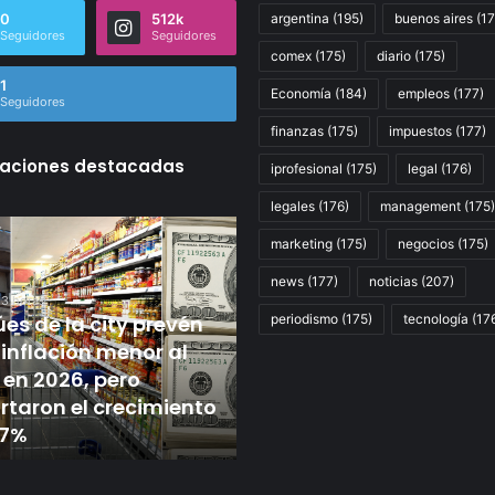
0
512k
argentina
(195)
buenos aires
(17
Seguidores
Seguidores
comex
(175)
diario
(175)
1
Economía
(184)
empleos
(177)
Seguidores
finanzas
(175)
impuestos
(177)
caciones destacadas
iprofesional
(175)
legal
(176)
legales
(176)
management
(175)
Histórico:
Noticias
marketing
(175)
negocios
(175)
ATE
del
celebra
ICE
news
(177)
noticias
(207)
la
en
Hace 8 horas
Ley
periodismo
Florida:
Noticias del ICE e
(175)
tecnología
(17
Hace 6 horas
de
confirman
Histórico: ATE celebra la
confirman operat
Pase
operativos
Ley de Pase a Planta
aeropuertos de EE
a
en
Permanente más grande
qué se sabe de M
Planta
aeropuertos
de los últimos tiempos
Orlando hoy
Permanente
de
más
EE.UU.
grande
y