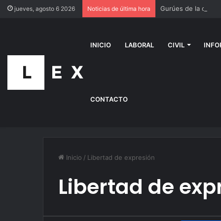
Gurúes de la city p
jueves, agosto 6 2026
Noticias de última hora
INICIO
LABORAL
CIVIL
INFO
CONTACTO
Inicio
/
Libertad de expresión
Libertad de exp