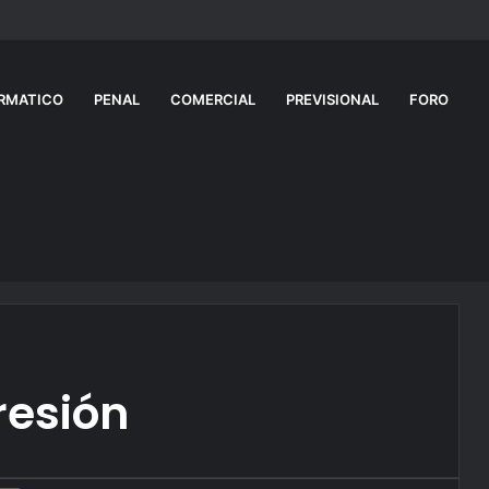
revén una inflación menor al 30% en 2026, pero recortaron el crecimien
RMATICO
PENAL
COMERCIAL
PREVISIONAL
FORO
resión