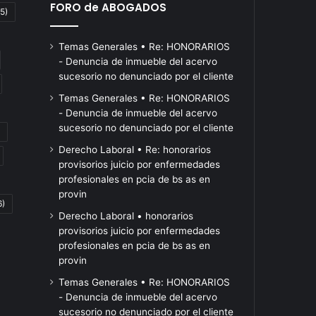
FORO de ABOGADOS
5)
Temas Generales • Re: HONORARIOS
- Denuncia de inmueble del acervo
sucesorio no denunciado por el cliente
Temas Generales • Re: HONORARIOS
- Denuncia de inmueble del acervo
sucesorio no denunciado por el cliente
Cómo
El
Derecho Laboral • Re: honorarios
Hace 50 min
son
FreSU
provisorios juicio por enfermedades
El FreSU
los
convocó
profesionales en pcia de bs as en
profundi
planes
a
Hace 8 horas
provin
n Florida:
6)
de
Cómo son los planes de
profundizar
moviliza
Derecho Laboral • honorarios
rescate
la
ivos en
rescate de familias
política
provisorios juicio por enfermedades
de
movilización
.UU. y
morosas del Banco
durante 
profesionales en pcia de bs as en
familias
contra
iami y
Nación y el Banco
Congres
provin
morosas
las
Provincia
la sober
del
políticas
Temas Generales • Re: HONORARIOS
Banco
de
- Denuncia de inmueble del acervo
Nación
ajuste
sucesorio no denunciado por el cliente