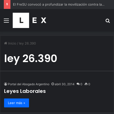
El FreSU convocó a profundizar la movilización contra las políticas de ajuste durante la marcha al Congreso en defensa de la soberanía
Menú
B
p
Inicio
/
ley 26.390
ley 26.390
Portal del Abogado Argentino
abril 30, 2014
0
0
Leyes Laborales
Leer más »