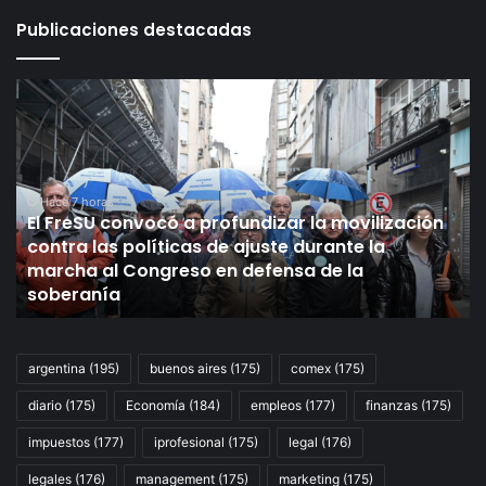
Publicaciones destacadas
El
Gu
FreSU
de
convocó
la
a
ci
profundizar
pr
la
Hace 7 horas
un
El FreSU convocó a profundizar la movilización
movilización
in
contra las políticas de ajuste durante la
contra
me
:
marcha al Congreso en defensa de la
las
al
soberanía
políticas
3
de
en
ajuste
20
durante
pe
argentina
(195)
buenos aires
(175)
comex
(175)
la
re
diario
(175)
Economía
(184)
empleos
(177)
finanzas
(175)
marcha
el
al
cr
impuestos
(177)
iprofesional
(175)
legal
(176)
Congreso
al
en
2,
legales
(176)
management
(175)
marketing
(175)