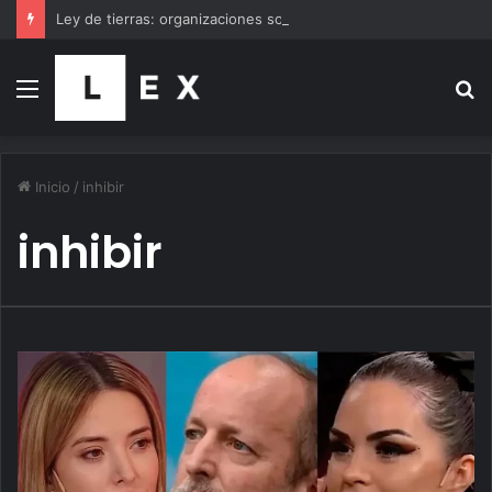
Ley de tierras: organizaciones sociales, gremios y famosos se suman a la marcha al Congreso
Menú
B
p
Inicio
/
inhibir
inhibir