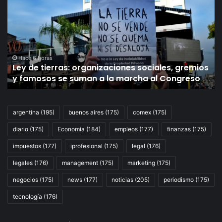
tierras:
Su
organizaciones
Co
sociales,
la
gremios
UI
y
pi
famosos
se
Hace 6 horas
Ley de tierras: organizaciones sociales, gremios
se
añ
y famosos se suman a la marcha al Congreso
suman
de
a
pr
la
pa
marcha
lo
argentina
(195)
buenos aires
(175)
comex
(175)
al
he
diario
(175)
Economía
(184)
empleos
(177)
finanzas
(175)
Congreso
Sc
Ju
impuestos
(177)
iprofesional
(175)
legal
(176)
D
Vi
legales
(176)
management
(175)
marketing
(175)
y
negocios
(175)
news
(177)
noticias
(205)
periodismo
(175)
Jo
Ló
tecnología
(176)