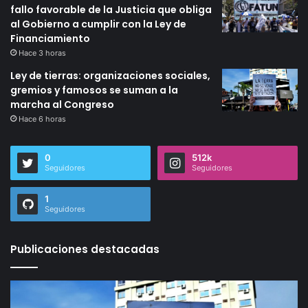
fallo favorable de la Justicia que obliga
al Gobierno a cumplir con la Ley de
Financiamiento
Hace 3 horas
Ley de tierras: organizaciones sociales,
gremios y famosos se suman a la
marcha al Congreso
Hace 6 horas
0
512k
Seguidores
Seguidores
1
Seguidores
Publicaciones destacadas
Ley
Ju
de
po