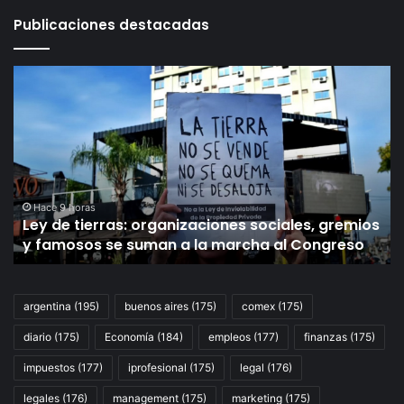
Publicaciones destacadas
Ley
Ju
de
po
tierras:
Su
organizaciones
Co
sociales,
la
gremios
UI
y
pi
famosos
se
Hace 9 horas
Ley de tierras: organizaciones sociales, gremios
se
añ
y famosos se suman a la marcha al Congreso
suman
de
a
pr
la
pa
marcha
lo
argentina
(195)
buenos aires
(175)
comex
(175)
al
he
diario
(175)
Economía
(184)
empleos
(177)
finanzas
(175)
Congreso
Sc
Ju
impuestos
(177)
iprofesional
(175)
legal
(176)
D
Vi
legales
(176)
management
(175)
marketing
(175)