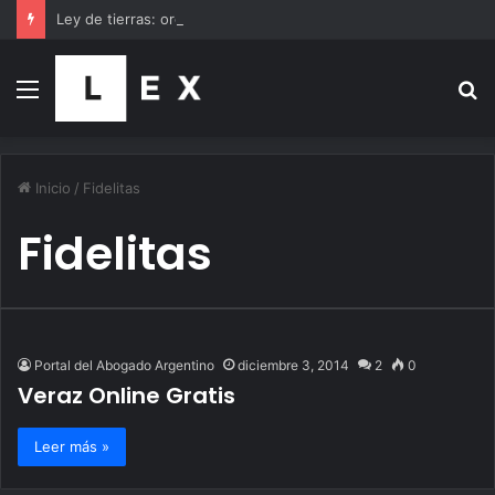
Ley de tierras: organizaciones sociales, gremios y famosos se suman a la marcha al Congreso
Menú
B
p
Inicio
/
Fidelitas
Fidelitas
Portal del Abogado Argentino
diciembre 3, 2014
2
0
Veraz Online Gratis
Leer más »