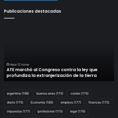
Publicaciones destacadas
ATE
El
marchó
Fr
al
co
Congreso
a
contra
pr
la
la
ley
mo
que
co
Hace 12 horas
:
ATE marchó al Congreso contra la ley que
profundiza
la
profundiza la extranjerización de la tierra
la
po
extranjerización
de
de
aj
la
du
argentina
(196)
buenos aires
(175)
comex
(175)
tierra
la
diario
(175)
Economía
(185)
empleos
(177)
finanzas
(175)
ma
al
impuestos
(177)
iprofesional
(175)
legal
(176)
Co