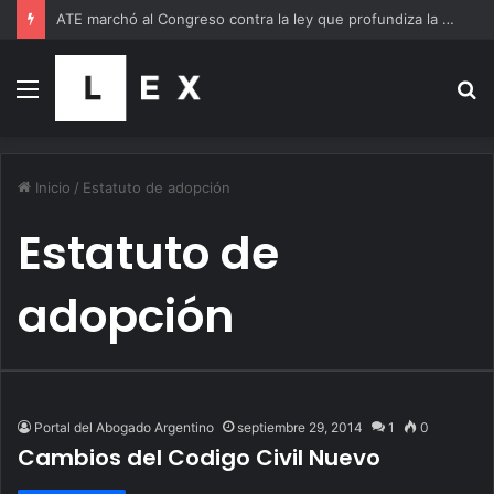
ATE marchó al Congreso contra la ley que profundiza la extranjerización de la tierra
Menú
B
p
Inicio
/
Estatuto de adopción
Estatuto de
adopción
Portal del Abogado Argentino
septiembre 29, 2014
1
0
Cambios del Codigo Civil Nuevo