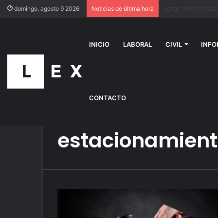
domingo, agosto 9 2026
Noticias de última hora
INICIO
LABORAL
CIVIL
INFO
CONTACTO
Inicio
/
estacionamiento
estacionamien