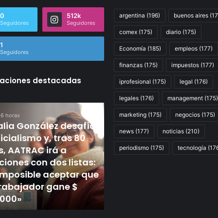
0
512k
argentina
(196)
buenos aires
(17
Seguidores
Seguidores
comex
(175)
diario
(175)
1
Economía
(185)
empleos
(177)
Seguidores
finanzas
(175)
impuestos
(177)
caciones destacadas
iprofesional
(175)
legal
(176)
legales
(176)
management
(175)
Malestar
marketing
(175)
negocios
(175)
 6 horas
z
y
lia González desafía
desilusión
news
(177)
noticias
(210)
ficialismo y, tras 80
de
Hace 7 horas
smo
, AATRAC irá a
empresarios
Malestar y desilusión d
periodismo
(175)
tecnología
(17
con
ciones con dos listas:
empresarios con Federi
Federico
imposible aceptar que
Sturzenegger por el giro
Sturzenegger
rabajador gane $
del Gobierno en la
por
.000»
reforma laboral
el
giro