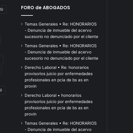
FORO de ABOGADOS
5)
Temas Generales • Re: HONORARIOS
- Denuncia de inmueble del acervo
sucesorio no denunciado por el cliente
Temas Generales • Re: HONORARIOS
- Denuncia de inmueble del acervo
sucesorio no denunciado por el cliente
muestran
momento
Derecho Laboral • Re: honorarios
cómo
de
provisorios juicio por enfermedades
se
reducir
profesionales en pcia de bs as en
pueden
la
Hace 18 horas
Hace 24 horas
provin
e
6)
hackear
muestran cómo se
exposición
momento de re
Derecho Laboral • honorarios
los
al
co
pueden hackear los
exposición al r
provisorios juicio por enfermedades
controles
riesgo
controles biométricos de
soberano y su
profesionales en pcia de bs as en
biométricos
soberano
bancos y fintech de
cobertura camb
provin
de
y
América Latina
pesos
bancos
sumar
Temas Generales • Re: HONORARIOS
y
cobertura
- Denuncia de inmueble del acervo