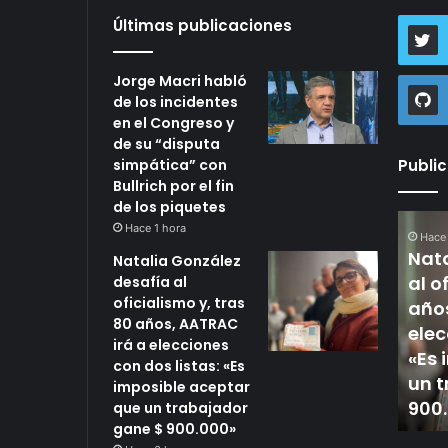
Últimas publicaciones
Jorge Macri habló
de los incidentes
en el Congreso y
de su “disputa
simpática” con
Publi
Bullrich por el fin
de los piquetes
Jorge
Natalia
Hace 1 hora
Hace
Macri
Gonzále
Nata
Natalia González
habló
desafía
al o
desafía al
de
al
Hace 1 hora
oficialismo y, tras
educir la
los
Jorge Macri habló de los
oficiali
años
80 años, AATRAC
incidentes
y,
 riesgo
incidentes en el Congreso
elec
irá a elecciones
en
tras
sumar
y de su “disputa
«Es 
con dos listas: «Es
el
80
mbiaria en
simpática” con Bullrich
un t
imposible aceptar
Congreso
años,
por el fin de los piquetes
900
que un trabajador
y
AATRAC
gane $ 900.000»
de
irá