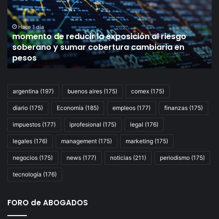
exposición
lo
al
in
riesgo
en
Hace 1 día
momento de reducir la exposición al riesgo
soberano
el
soberano y sumar cobertura cambiaria en
y
Co
pesos
sumar
y
cobertura
de
cambiaria
su
en
“d
argentina
(197)
buenos aires
(175)
comex
(175)
pesos
si
diario
(175)
Economía
(185)
empleos
(177)
finanzas
(175)
co
Bu
impuestos
(177)
iprofesional
(175)
legal
(176)
po
el
legales
(176)
management
(175)
marketing
(175)
fin
negocios
(175)
news
(177)
noticias
(211)
periodismo
(175)
de
lo
tecnología
(176)
pi
FORO de ABOGADOS