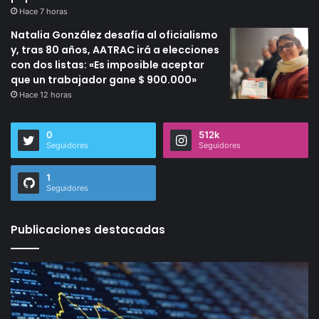
Hace 7 horas
Natalia González desafía al oficialismo
y, tras 80 años, AATRAC irá a elecciones
con dos listas: «Es imposible aceptar
que un trabajador gane $ 900.000»
Hace 12 horas
0
512k
Seguidores
Seguidores
1
Seguidores
Publicaciones destacadas
momento
Jo
de
Ma
reducir
ha
la
de