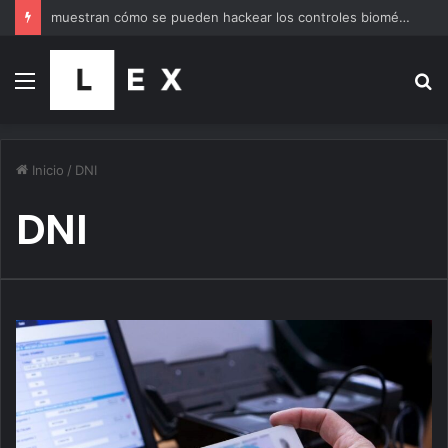
muestran cómo se pueden hackear los controles biométricos de bancos y fintech de América Latina
Menú
B
p
Inicio
/
DNI
DNI