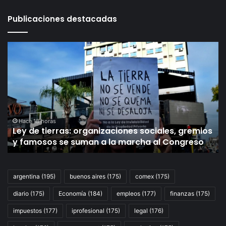
Publicaciones destacadas
Ley
Ju
de
po
tierras:
Su
organizaciones
Co
sociales,
la
gremios
UI
y
pi
famosos
se
Hace 18 horas
Ley de tierras: organizaciones sociales, gremios
se
añ
y famosos se suman a la marcha al Congreso
suman
de
a
pr
la
pa
marcha
lo
argentina
(195)
buenos aires
(175)
comex
(175)
al
he
diario
(175)
Economía
(184)
empleos
(177)
finanzas
(175)
Congreso
Sc
Ju
impuestos
(177)
iprofesional
(175)
legal
(176)
D