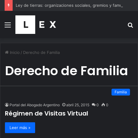
Ley de tierras: organizaciones sociales, gremios y famosos se suman a la marcha al Congreso
Menú
B
p
Inicio
/
Derecho de Familia
Derecho de Familia
Familia
Portal del Abogado Argentino
abril 25, 2015
0
0
Régimen de Visitas Virtual
Leer más »