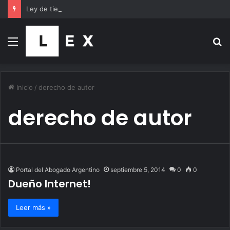
Ley de tierras: organizaciones sociales, gremios y famosos se suman a la marcha al Congreso
Menú
B
p
Inicio
/
derecho de autor
derecho de autor
Portal del Abogado Argentino
septiembre 5, 2014
0
0
Dueño Internet!
Leer más »