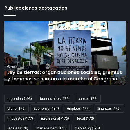
Publicaciones destacadas
Ley
Ju
de
po
tierras:
Su
organizaciones
Co
sociales,
la
gremios
UI
y
pi
famosos
se
Hace 12 horas
Ley de tierras: organizaciones sociales, gremios
se
añ
y famosos se suman a la marcha al Congreso
suman
de
a
pr
la
pa
marcha
lo
argentina
(195)
buenos aires
(175)
comex
(175)
al
he
diario
(175)
Economía
(184)
empleos
(177)
finanzas
(175)
Congreso
Sc
Ju
impuestos
(177)
iprofesional
(175)
legal
(176)
D
Vi
legales
(176)
management
(175)
marketing
(175)