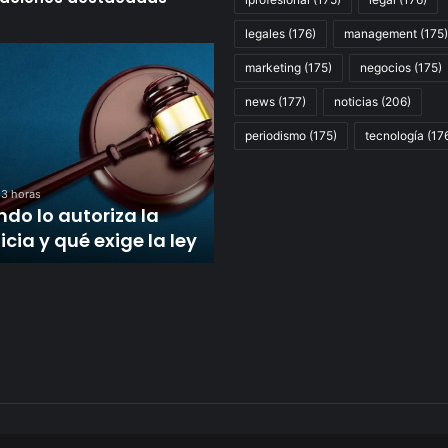
legales
(176)
management
(175)
Gremios
marketing
(175)
negocios
(175)
universitarios
celebraron
Hace 17 horas
news
(177)
noticias
(206)
Gremios universitarios
el
fallo
celebraron el fallo
periodismo
(175)
tecnología
(17
favorable
favorable de la Justicia
de
que obliga al Gobierno 
 3 horas
la
do lo autoriza la
cumplir con la Ley de
Justicia
icia y qué exige la ley
Financiamiento
que
obliga
al
Gobierno
a
cumplir
con
la
Ley
de