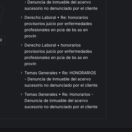
- Denuncia de inmueble del acervo
sucesorio no denunciado por el cliente
tras
Ley
Derecho Laboral • Re: honorarios
el
de
provisorios juicio por enfermedades
hackeo
tierras:
profesionales en pcia de bs as en
que
organizaciones
Hace 21 horas
provin
6)
hizo
sociales,
Ley de tierras:
Hace 18 horas
Derecho Laboral • honorarios
OpenAI,
gremios
tras el hackeo que hizo
organizaciones
provisorios juicio por enfermedades
el
y
a
OpenAI, el fundador de
gremios y fam
profesionales en pcia de bs as en
fundador
famosos
Black Hat advirtió sobre
suman a la ma
provin
de
se
las empresas de IA
Congreso
Black
suman
Temas Generales • Re: HONORARIOS
Hat
a
- Denuncia de inmueble del acervo
advirtió
la
sucesorio no denunciado por el cliente
sobre
marcha
Temas Generales • Re: Honorarios -
las
al
Denuncia de inmueble del acervo
empresas
Congreso
sucesorio no denunciado por el cliente
de
IA