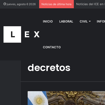
Noticias del ICE en
jueves, agosto 6 2026
Noticias de última hora
INICIO
LABORAL
CIVIL
INFO
CONTACTO
Inicio
/
decretos
decretos