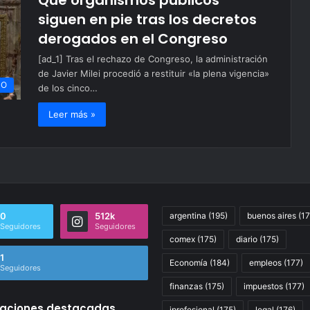
Qué organismos públicos
siguen en pie tras los decretos
derogados en el Congreso
[ad_1] Tras el rechazo de Congreso, la administración
de Javier Milei procedió a restituir «la plena vigencia»
CO
de los cinco…
Leer más »
0
512k
argentina
(195)
buenos aires
(17
Seguidores
Seguidores
comex
(175)
diario
(175)
1
Economía
(184)
empleos
(177)
Seguidores
finanzas
(175)
impuestos
(177)
caciones destacadas
iprofesional
(175)
legal
(176)