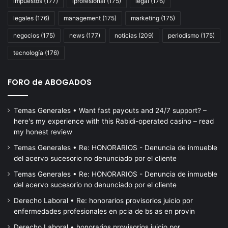
impuestos
(177)
iprofesional
(175)
legal
(176)
de
Pa
legales
(176)
management
(175)
marketing
(175)
Ro
negocios
(175)
news
(177)
noticias
(209)
periodismo
(175)
y
de
tecnología
(176)
Vil
Co
FORO de ABOGADOS
ad
qu
ir
Temas Generales • Want fast payouts and 24/7 support? –
a
here's my experience with this Rabidi-operated casino – read
la
my honest review
hu
Temas Generales • Re: HONORARIOS - Denuncia de inmueble
del acervo sucesorio no denunciado por el cliente
Temas Generales • Re: HONORARIOS - Denuncia de inmueble
del acervo sucesorio no denunciado por el cliente
Derecho Laboral • Re: honorarios provisorios juicio por
enfermedades profesionales en pcia de bs as en provin
Derecho Laboral • honorarios provisorios juicio por