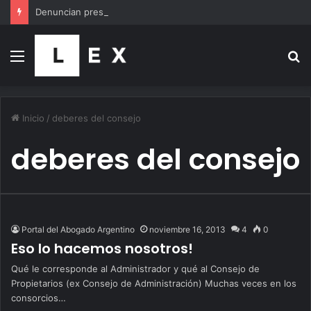
Denuncian presuntas irregularidades en el plan de retiros de Justicia con posible réplica en el PAMI
Menú
B
p
Inicio
/
deberes del consejo
deberes del consejo
Portal del Abogado Argentino
noviembre 16, 2013
4
0
Eso lo hacemos nosotros!
Qué le corresponde al Administrador y qué al Consejo de
Propietarios (ex Consejo de Administración) Muchas veces en los
consorcios…