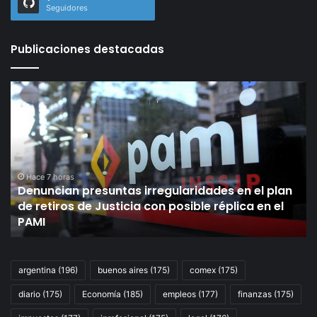
Seguidores
Publicaciones destacadas
Denuncian
La
presuntas
in
irregularidades
de
en
la
el
U
plan
a
de
un
Hace 7 horas
Denuncian presuntas irregularidades en el plan
retiros
pa
de retiros de Justicia con posible réplica en el
de
de
PAMI
Justicia
ce
con
la
posible
pa
réplica
si
argentina
(196)
buenos aires
(175)
comex
(175)
en
en
diario
(175)
Economía
(185)
empleos
(177)
finanzas
(175)
el
la
PAMI
lí