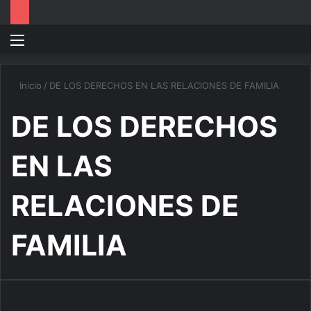
Menú
B
p
Inicio
/
DE LOS DERECHOS EN LAS RELACIONES DE FAMILIA
DE LOS DERECHOS
EN LAS
RELACIONES DE
FAMILIA