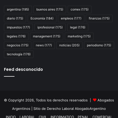
para
los
argentina
(195)
buenos aires
(175)
comex
(175)
hermanos
diario
(175)
Economía
(184)
empleos
(177)
finanzas
(175)
Schoklender,
Julio
impuestos
(177)
iprofesional
(175)
legal
(176)
De
Vido
legales
(176)
management
(175)
marketing
(175)
y
negocios
(175)
news
(177)
noticias
(205)
periodismo
(175)
José
López
tecnología
(176)
Feed desconocido
© Copyright 2026, Todos los derechos reservados |
Abogados
Argentinos
| Sitio de Derecho Laboral
AbogadoArgentino
INICIO
LABORAL
CIVIL
INFORMATICO
PENAL
COMERCIAL