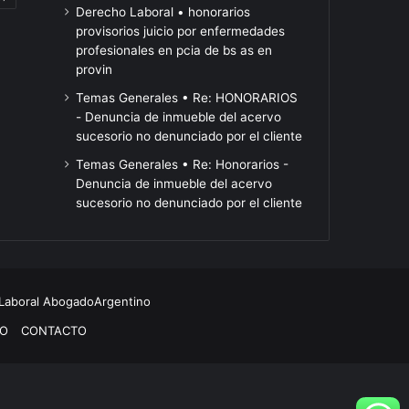
 la
ATE marchó al
Hace 17 horas
Derecho Laboral • honorarios
el
la
Ley de propiedad privada
contra la ley q
provisorios juicio por enfermedades
Senado,
ley
n
en el Senado, EN VIVO: se
profundiza la
profesionales en pcia de bs as en
EN
que
debate el proyecto de
extranjerizació
provin
VIVO:
profundiza
Milei, minuto a minuto
tierra
se
la
Temas Generales • Re: HONORARIOS
debate
extranjerización
- Denuncia de inmueble del acervo
el
de
sucesorio no denunciado por el cliente
proyecto
la
Temas Generales • Re: Honorarios -
de
tierra
Denuncia de inmueble del acervo
Milei,
sucesorio no denunciado por el cliente
minuto
a
minuto
 Laboral
AbogadoArgentino
O
CONTACTO