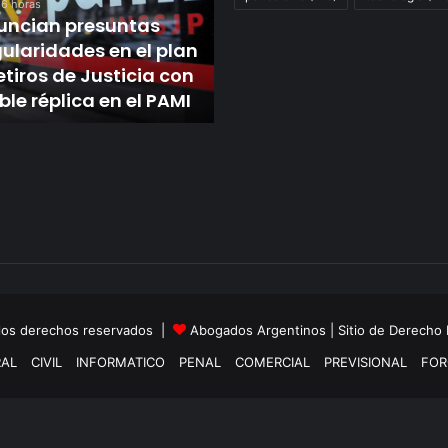
paritaria siderúrgica en
 6 horas
a
uncian presuntas
línea de Paolo Rocca y
un
gularidades en el plan
desde Villa Constitució
paso
etiros de Justicia con
advierten que irán a la
de
ble réplica en el PAMI
huelga
cerrar
la
paritaria
siderúrgica
en
la
línea
de
Paolo
Rocca
y
 los derechos reservados |
Abogados Argentinos
| Sitio de Derecho
desde
Villa
AL
CIVIL
INFORMATICO
PENAL
COMERCIAL
PREVISIONAL
FOR
Constitución
advierten
que
irán