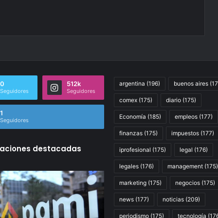
0
512k
argentina
(196)
buenos aires
(17
Seguidores
Seguidores
comex
(175)
diario
(175)
1
Economía
(185)
empleos
(177)
Seguidores
finanzas
(175)
impuestos
(177)
caciones destacadas
iprofesional
(175)
legal
(176)
legales
(176)
management
(175)
an
La
marketing
(175)
negocios
(175)
Hace 14 horas
as
intervención
La intervención de la U
ridades
de
news
(177)
noticias
(209)
a un paso de cerrar la
la
UOM
periodismo
(175)
tecnología
(17