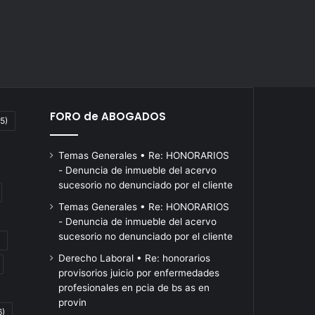
FORO de ABOGADOS
5)
Temas Generales • Re: HONORARIOS
- Denuncia de inmueble del acervo
sucesorio no denunciado por el cliente
Temas Generales • Re: HONORARIOS
- Denuncia de inmueble del acervo
sucesorio no denunciado por el cliente
Ley
ATE
Derecho Laboral • Re: honorarios
de
marchó
provisorios juicio por enfermedades
OM
propiedad
al
profesionales en pcia de bs as en
privada
Congreso
Hace 19 horas
provin
6)
en
contra