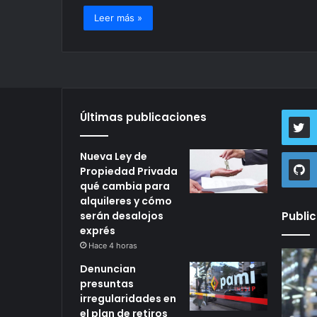
Leer más »
Últimas publicaciones
Nueva Ley de
Propiedad Privada
qué cambia para
alquileres y cómo
serán desalojos
Publi
exprés
Hace 4 horas
Nueva
Denunci
Denuncian
Ley
presunt
presuntas
de
irregula
irregularidades en
Propiedad
en
el plan de retiros
Privada
el