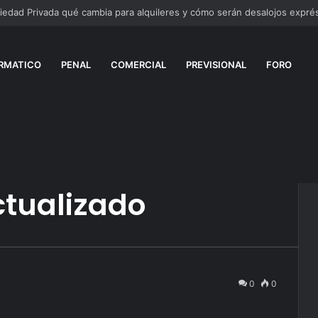
edad Privada qué cambia para alquileres y cómo serán desalojos expré
RMATICO
PENAL
COMERCIAL
PREVISIONAL
FORO
ctualizado
0
0