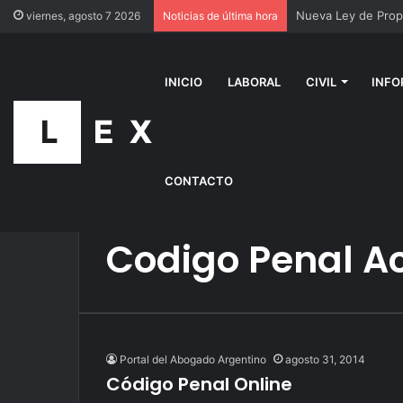
Nueva Ley de Propi
viernes, agosto 7 2026
Noticias de última hora
INICIO
LABORAL
CIVIL
INFO
CONTACTO
Inicio
/
Codigo Penal Actualizado
Codigo Penal A
Portal del Abogado Argentino
agosto 31, 2014
Código Penal Online