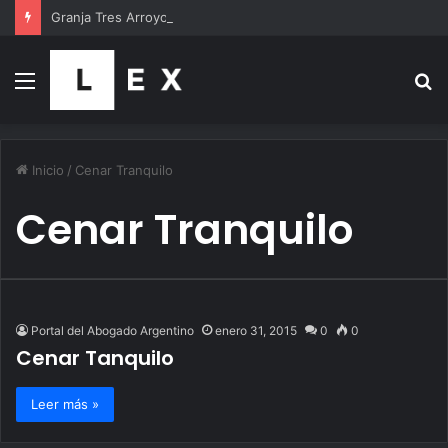
Granja Tres Arroyos profundiza su crisis: extiende cierre de plantas y busca reestructurar una deuda de USD 350 millones
Menú
B
p
Inicio
/
Cenar Tranquilo
Cenar Tranquilo
Portal del Abogado Argentino
enero 31, 2015
0
0
Cenar Tanquilo
Leer más »