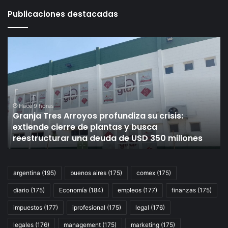
Publicaciones destacadas
Granja
Si
Tres
av
Arroyos
pr
profundiza
el
su
Go
crisis:
le
extiende
ba
Hace 9 horas
Granja Tres Arroyos profundiza su crisis:
cierre
3
,
extiende cierre de plantas y busca
de
el
reestructurar una deuda de USD 350 millones
plantas
su
y
a
busca
in
reestructurar
y
argentina
(195)
buenos aires
(175)
comex
(175)
una
té
diario
(175)
Economía
(184)
empleos
(177)
finanzas
(175)
deuda
de
de
se
impuestos
(177)
iprofesional
(175)
legal
(176)
USD
nu
350
po
legales
(176)
management
(175)
marketing
(175)