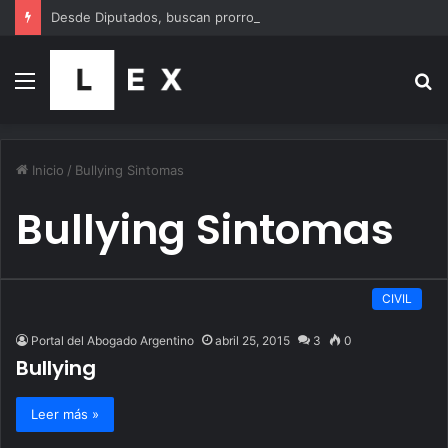
Desde Diputados, buscan prorrogar «por ley» las becas de los investigadores en formación que el Gobierno despidió del CONICET
Menú
B
p
Inicio
/
Bullying Sintomas
Bullying Sintomas
CIVIL
Portal del Abogado Argentino
abril 25, 2015
3
0
Bullying
Leer más »