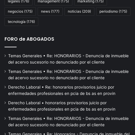
del
legales
(176)
management
(175)
marketing
(175)
CONICET
negocios
(175)
news
(177)
noticias
(209)
periodismo
(175)
tecnología
(176)
FORO de ABOGADOS
Temas Generales • Re: HONORARIOS - Denuncia de inmueble
del acervo sucesorio no denunciado por el cliente
Temas Generales • Re: HONORARIOS - Denuncia de inmueble
del acervo sucesorio no denunciado por el cliente
Derecho Laboral • Re: honorarios provisorios juicio por
enfermedades profesionales en pcia de bs as en provin
Derecho Laboral • honorarios provisorios juicio por
enfermedades profesionales en pcia de bs as en provin
Temas Generales • Re: HONORARIOS - Denuncia de inmueble
del acervo sucesorio no denunciado por el cliente
Temas Generales • Re: Honorarios - Denuncia de inmueble del