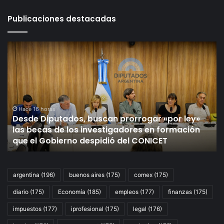
Publicaciones destacadas
Desde
no
Diputados,
pa
buscan
la
prorrogar
cu
«por
al
ley»
y
las
se
Hace 16 horas
Desde Diputados, buscan prorrogar «por ley»
becas
la
las becas de los investigadores en formación
de
s
que el Gobierno despidió del CONICET
los
un
investigadores
se
en
es
formación
argentina
(196)
buenos aires
(175)
comex
(175)
que
diario
(175)
Economía
(185)
empleos
(177)
finanzas
(175)
el
Gobierno
impuestos
(177)
iprofesional
(175)
legal
(176)
despidió