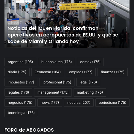
en
pl
Florida:
de
confirman
re
operativos
de
Hace 7 horas
Noticias del ICE en Florida: confirman
en
fa
operativos en aeropuertos de EE.UU. y qué se
aeropuertos
mo
s
sabe de Miami y Orlando hoy
de
de
EE.UU.
Ba
y
Na
qué
y
argentina
(195)
buenos aires
(175)
comex
(175)
se
el
diario
(175)
Economía
(184)
empleos
(177)
finanzas
(175)
sabe
Ba
de
Pr
impuestos
(177)
iprofesional
(175)
legal
(176)
Miami
y
legales
(176)
management
(175)
marketing
(175)
Orlando
negocios
(175)
news
(177)
noticias
(207)
periodismo
(175)
hoy
tecnología
(176)
FORO de ABOGADOS