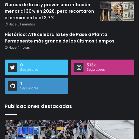
Gurúes de la city prevén una inflación
menor al 30% en 2026, pero recortaron
el crecimiento al 2,7%
Hace 51 minutos
Histórico: ATE celebra la Ley de Pase a Planta
Permanente más grande de los últimos tiempos
Hace 4 horas
0
512k
Seguidores
Seguidores
1
Seguidores
Publicaciones destacadas
Noticias
C
del
so
ICE
lo