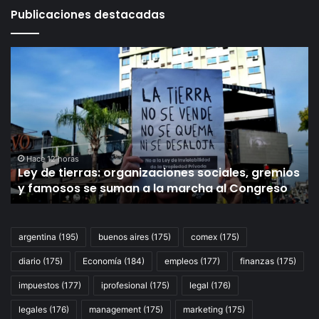
Publicaciones destacadas
Ley
Ju
de
po
tierras:
Su
organizaciones
Co
sociales,
la
gremios
UI
y
pi
famosos
se
Hace 12 horas
Ley de tierras: organizaciones sociales, gremios
se
añ
y famosos se suman a la marcha al Congreso
suman
de
a
pr
la
pa
marcha
lo
argentina
(195)
buenos aires
(175)
comex
(175)
al
he
diario
(175)
Economía
(184)
empleos
(177)
finanzas
(175)
Congreso
Sc
Ju
impuestos
(177)
iprofesional
(175)
legal
(176)
D
Vi
legales
(176)
management
(175)
marketing
(175)