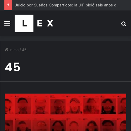
Juicio por Sueños Compartidos: la UIF pidió seis años de prisión para los hermanos Schoklender, Julio De Vido y José López
Menú
B
p
Inicio
/
45
45