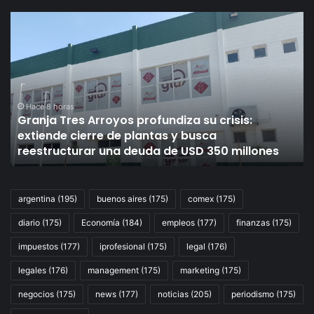
Granja
Si
Tres
av
Arroyos
pr
profundiza
el
su
Go
crisis:
le
extiende
ba
Hace 8 horas
Granja Tres Arroyos profundiza su crisis:
cierre
3
,
extiende cierre de plantas y busca
de
el
reestructurar una deuda de USD 350 millones
plantas
su
y
a
busca
in
reestructurar
y
argentina
(195)
buenos aires
(175)
comex
(175)
una
té
diario
(175)
Economía
(184)
empleos
(177)
finanzas
(175)
deuda
de
de
se
impuestos
(177)
iprofesional
(175)
legal
(176)
USD
nu
350
po
legales
(176)
management
(175)
marketing
(175)
millones
la
negocios
(175)
news
(177)
noticias
(205)
periodismo
(175)
pa
de